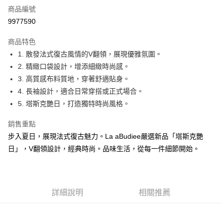
商品編號
LINE Pay
9977590
街口支付
商品特色
悠遊付
1. 散發法式復古風情的V翻領，展現優雅氛圍。
2. 精緻口袋設計，增添細緻時尚感。
ATM付款
3. 高質感布料質地，穿著舒適貼身。
貨到付款
4. 長袖設計，適合日常穿搭或正式場合。
5. 塔斯克艷日，打造獨特時尚風格。
運送方式
銷售重點
付款後全家純取貨
步入夏日，展現法式復古魅力。La aBudiee嚴選新品「塔斯克艷
每筆NT$100，滿NT$1,000(含以上)免運費
日」，V翻領設計，經典時尚。品味生活，從每一件細節開始。
付款後7-11純取貨
每筆NT$100，滿NT$1,500(含以上)免運費
宅配
詳細說明
相關推薦
每筆NT$100，滿NT$1,000(含以上)免運費