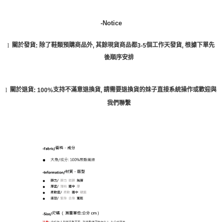
-Notice
關於發貨
除了鞋類預購商品外
其餘現貨商品都
個工作天發貨
根據下單先
l
:
,
3-5
,
後順序安排
關於退貨
支持不滿意退換貨
請需要退換貨的妹子直接系統操作或歡迎與
l
: 100%
,
我們聯繫