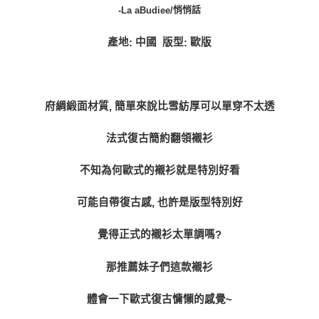
宅配貨到付款
悄悄話
-La aBudiee/
每筆NT$100，滿NT$1,000(含以上)免運費
產地
中國
版型
歐版
:
:
府綢緞面材質
簡單來說比雪紡厚可以單穿不太透
,
法式復古簡約翻領襯衫
不知為何歐式的襯衫就是特別好看
可能自帶復古感
也許是版型特別好
,
覺得正式的襯衫太單調嗎
?
那推薦妹子們這款襯衫
體會一下歐式復古慵懶的感覺
~