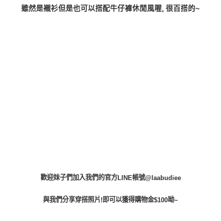
雖然是襯衫但是也可以搭配牛仔褲休閒風喔
很百搭的
,
~
歡迎妹子們加入我們的官方
帳號
LINE
@laabudiee
與我們分享穿搭照片
即可以獲得購物金
呦
!
$100
~