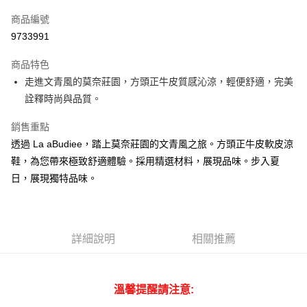
信用卡一次付款
商品編號
LINE Pay
9733991
街口支付
商品特色
悠遊付
走進文青風的莫奈莊園，方頭正牛皮質感沁涼，輕便舒適，完美
詮釋時尚與品質。
ATM付款
銷售重點
貨到付款
透過 La aBudiee，踏上莫奈莊園的文青風之旅。方頭正牛皮軟皮涼
鞋，為您帶來極致舒適體驗。採用精選材料，展現品味。步入夏
運送方式
日，展現獨特品味。
付款後全家純取貨
每筆NT$100，滿NT$1,000(含以上)免運費
付款後7-11純取貨
詳細說明
相關推薦
每筆NT$100，滿NT$1,500(含以上)免運費
宅配
溫馨提醒請注意:
每筆NT$100，滿NT$1,000(含以上)免運費