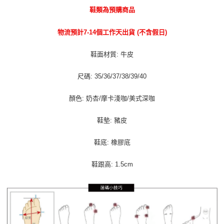
宅配貨到付款
鞋類為預購商品
每筆NT$100，滿NT$1,000(含以上)免運費
物流預計7-14個工作天出貨 (不含假日)
鞋面材質: 牛皮
尺碼: 35/36/37/38/39/40
顏色: 奶杏/摩卡淺咖/美式深咖
鞋墊: 豬皮
鞋底: 橡膠底
鞋跟高: 1.5cm