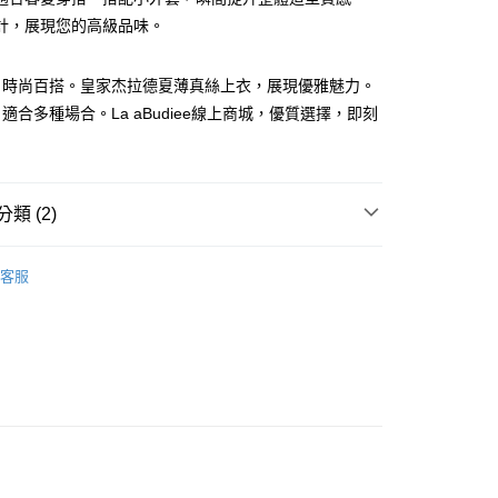
計，展現您的高級品味。
，時尚百搭。皇家杰拉德夏薄真絲上衣，展現優雅魅力。
適合多種場合。La aBudiee線上商城，優質選擇，即刻
家純取貨
類 (2)
00，滿NT$1,000(含以上)免運費
專區
11純取貨
客服
00，滿NT$1,500(含以上)免運費
00，滿NT$1,000(含以上)免運費
付款
00，滿NT$1,000(含以上)免運費