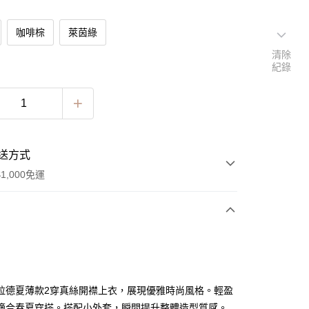
咖啡棕
萊茵綠
清除
紀錄
送方式
1,000免運
次付款
拉德夏薄款2穿真絲開襟上衣，展現優雅時尚風格。輕盈
適合春夏穿搭。搭配小外套，瞬間提升整體造型質感。