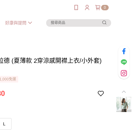
0
好康與提問
德 (夏薄款 2穿涼感開襟上衣/小外套)
1,000免運
80
L