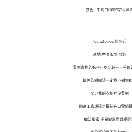
牛奶白/咖啡棕/萊茵
颜色:
-La aBudiee/悄悄話
產地:中國版型:歐版
看到實物的妹子可以比較一下手邊
這件的編織法一定找不到類
至少我的衣櫥裡沒看到
因為工廠說這是最新進口電腦
織法細密,不易變形而且還輕