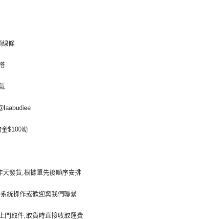
頸線條
搭
氣
abudiee
$100呦
工作天發貨,根據單先後順序安排
接系統操作或歡迎與我們聯繋
上門取件,取貨時直接收取運費