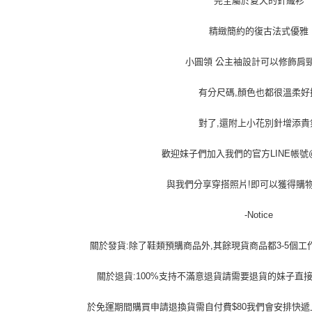
完全屬於夏天的針織衫
精緻簡約的復古法式優雅
小圓領 公主袖設計可以修飾肩
有分尺碼,顏色也都很溫柔好
對了,還附上小花別針增添貴
歡迎妹子們加入我們的官方LINE帳號@la
與我們分享穿搭照片!即可以獲得購物金
-Notice
關於發貨:除了鞋類預購商品外,其餘現貨商品都3-5個
關於退貨:100%支持不滿意退貨請需要退貨的妹子直
於免運期間購買申請退換貨需自付費$80我們會安排快遞