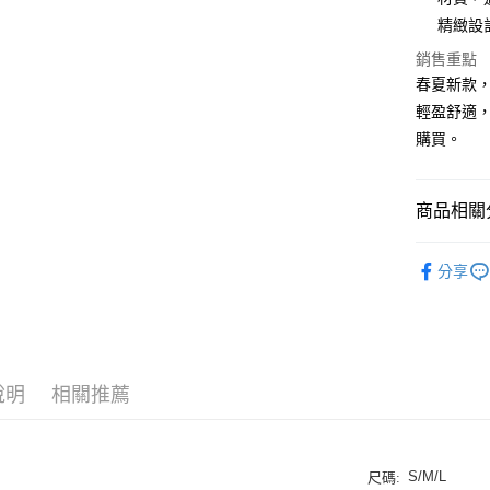
悠遊付
精緻設
ATM付款
銷售重點
春夏新款
貨到付款
輕盈舒適，
購買。
運送方式
付款後全
商品相關分
每筆NT$1
限時優惠
付款後7-
分享
TOP10
每筆NT$1
宅配
每筆NT$1
說明
相關推薦
宅配貨到
每筆NT$1
S/M/L
尺碼: