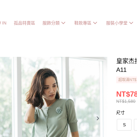
 IN
孤品特賣區
服飾分類
鞋款專區
服裝小學堂
皇家杰拉
A11
超取滿NT$
NT$7
NT$1,580
尺寸
S