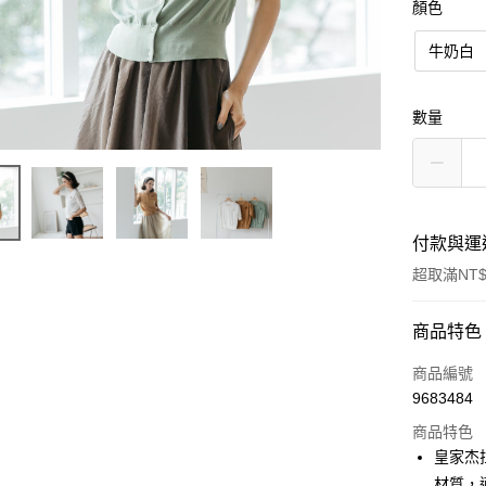
顏色
牛奶白
數量
付款與運
超取滿NT$
付款方式
商品特色
信用卡一
商品編號
9683484
LINE Pay
商品特色
街口支付
皇家杰
材質，