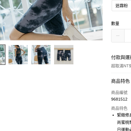
迷霧粉
數量
付款與運
超取滿NT$
付款方式
商品特色
信用卡一
商品編號
9681512
LINE Pay
商品特色
街口支付
緊緻修
尚蜜桃
悠遊付
日運動