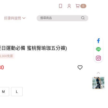
0
好康與提問
(夏日運動必備 蜜桃臀瑜珈五分褲)
1,000免運
80
M
L