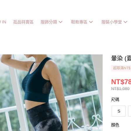
 IN
孤品特賣區
服飾分類
鞋款專區
服裝小學堂
暈染 
超取滿NT$
NT$7
NT$1,080
尺碼
S
顏色