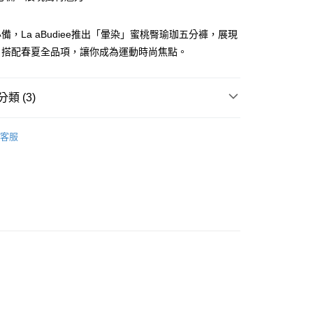
備，La aBudiee推出「暈染」蜜桃臀瑜珈五分褲，展現
。搭配春夏全品項，讓你成為運動時尚焦點。
類 (3)
家純取貨
項
下身裙褲類
00，滿NT$1,000(含以上)免運費
客服
11純取貨
00，滿NT$1,500(含以上)免運費
00，滿NT$1,000(含以上)免運費
付款
00，滿NT$1,000(含以上)免運費