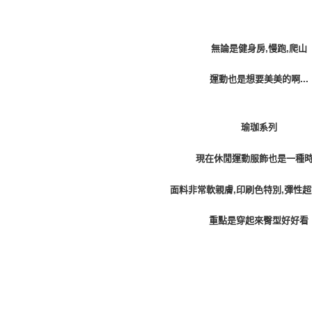
無論是健身房,慢跑,爬山
運動也是想要美美的啊...
瑜珈系列
現在休閒運動服飾也是一種
面料非常軟親膚,印刷色特別,彈性
重點是穿起來臀型好好看