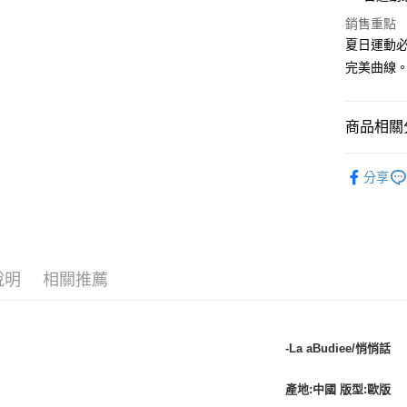
ATM付款
銷售重點
夏日運動必
貨到付款
完美曲線
運送方式
商品相關分
付款後全
春夏全品
每筆NT$1
分享
TOP10
付款後7-
每筆NT$1
全站服飾
宅配
說明
相關推薦
每筆NT$1
宅配貨到
每筆NT$1
-La aBudiee/悄悄話
產地:中國 版型:歐版