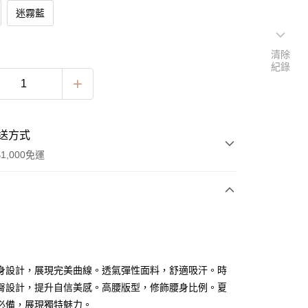
迷霧藍
清除
紀錄
送方式
1,000免運
次付款
身設計，展現完美曲線。透氣彈性面料，舒適吸汗。時
臀設計，提升自信美感。高腰版型，修飾腰身比例。夏
必備，展現獨特魅力。