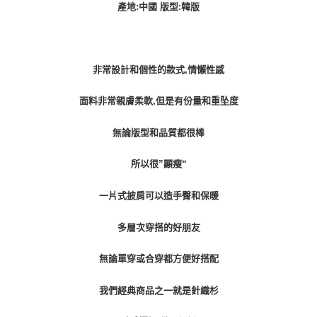
宅配貨到付款
產地:中國 版型:韓版
每筆NT$100，滿NT$1,000(含以上)免運費
非常設計和個性的款式,情懶性感
面料非常親膚柔軟,但是有份量和重坠度
無論版型和品質都很棒
所以很”顯瘦“
一片式披肩可以造手臀和保暖
多層次穿搭的好朋友
無論單穿或合穿都方便好搭配
我們經典商品之一就是針織杉