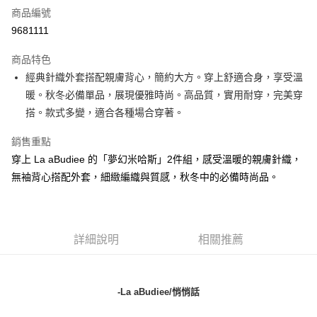
商品編號
LINE Pay
9681111
街口支付
商品特色
悠遊付
經典針織外套搭配親膚背心，簡約大方。穿上舒適合身，享受溫
暖。秋冬必備單品，展現優雅時尚。高品質，實用耐穿，完美穿
ATM付款
搭。款式多變，適合各種場合穿著。
貨到付款
銷售重點
穿上 La aBudiee 的「夢幻米哈斯」2件組，感受溫暖的親膚針織，
運送方式
無袖背心搭配外套，細緻編織與質感，秋冬中的必備時尚品。
付款後全家純取貨
每筆NT$100，滿NT$1,000(含以上)免運費
付款後7-11純取貨
詳細說明
相關推薦
每筆NT$100，滿NT$1,500(含以上)免運費
宅配
-La aBudiee/悄悄話
每筆NT$100，滿NT$1,000(含以上)免運費