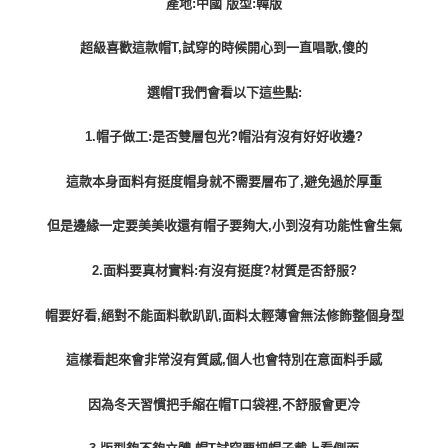
產地:中國 版型:韓版
每筆NT$100，滿NT$1,000(含以上)免運費
超級喜歡這款帽T,試穿的時候開心到一直唱歌,傻的
選帽T我們會看以下這些點:
1.帽子做工:是否雙層包光?帽沿有沒有好好收邊?
這款本身面料有挺度帽身就不需要層布了,避免過於厚重
但是邊緣一定要美美收還有帽子要夠大,小到沒有功能性會生氣
2.面料要真材實料:有沒有挺度?材質是否舒服?
帽要好看,絕對不能面料軟趴趴,面料太輕薄會無法修飾整個身型
這樣看起來會非常沒有質感,個人也會特別在意面料手感
因為冬天習慣把手縮在帽T口袋裡,不舒服會更冷