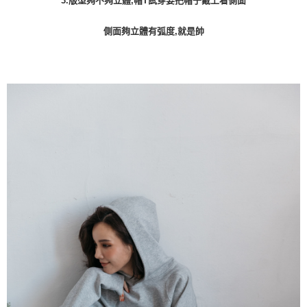
3.版型夠不夠立體,帽T試穿要把帽子戴上看側面
側面夠立體有弧度,就是帥