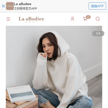
La aBudiee
開啟APP
立刻使用官方APP
0
1
/
4