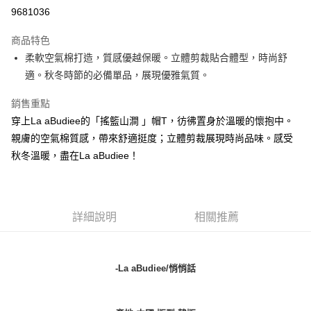
LINE Pay
9681036
街口支付
商品特色
悠遊付
柔軟空氣棉打造，質感優越保暖。立體剪裁貼合體型，時尚舒
適。秋冬時節的必備單品，展現優雅氣質。
ATM付款
銷售重點
貨到付款
穿上La aBudiee的「搖籃山澗 」帽T，彷彿置身於溫暖的懷抱中。
親膚的空氣棉質感，帶來舒適挺度；立體剪裁展現時尚品味。感受
運送方式
秋冬溫暖，盡在La aBudiee！
付款後全家純取貨
每筆NT$100，滿NT$1,000(含以上)免運費
付款後7-11純取貨
詳細說明
相關推薦
每筆NT$100，滿NT$1,500(含以上)免運費
宅配
-La aBudiee/悄悄話
每筆NT$100，滿NT$1,000(含以上)免運費
宅配貨到付款