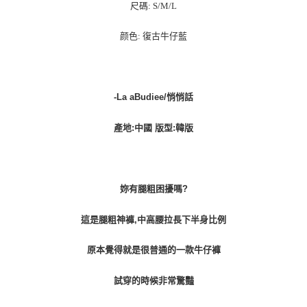
每筆NT$100，滿NT$1,000(含以上)免運費
尺碼: S/M/L
颜色: 復古牛仔藍
-La aBudiee/悄悄話
產地:中國 版型:韓版
妳有腿粗困擾嗎?
這是腿粗神褲,中高腰拉長下半身比例
原本覺得就是很普通的一款牛仔褲
試穿的時候非常驚豔