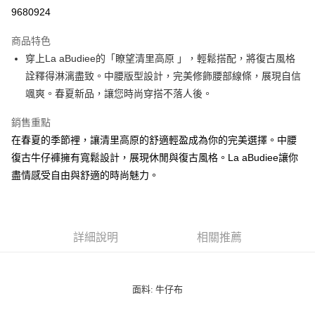
LINE Pay
9680924
街口支付
商品特色
悠遊付
穿上La aBudiee的「瞭望清里高原 」，輕鬆搭配，將復古風格
詮釋得淋漓盡致。中腰版型設計，完美修飾腰部線條，展現自信
ATM付款
颯爽。春夏新品，讓您時尚穿搭不落人後。
貨到付款
銷售重點
在春夏的季節裡，讓清里高原的舒適輕盈成為你的完美選擇。中腰
運送方式
復古牛仔褲擁有寬鬆設計，展現休閒與復古風格。La aBudiee讓你
付款後全家純取貨
盡情感受自由與舒適的時尚魅力。
每筆NT$100，滿NT$1,000(含以上)免運費
付款後7-11純取貨
每筆NT$100，滿NT$1,500(含以上)免運費
詳細說明
相關推薦
宅配
每筆NT$100，滿NT$1,000(含以上)免運費
面料: 牛仔布
宅配貨到付款