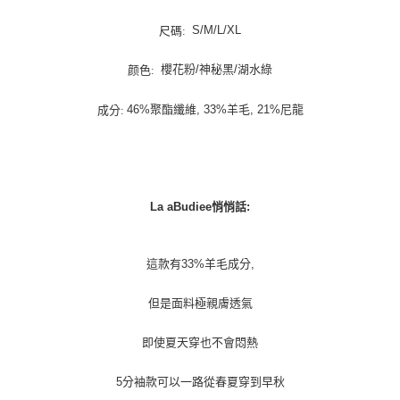
宅配貨到付款
每筆NT$100，滿NT$1,000(含以上)免運費
S/M/L/XL
尺碼:
櫻花粉/神秘黑/湖水綠
颜色:
46%聚酯纖維, 33%羊毛, 21%尼龍
成分:
La aBudiee悄悄話:
這款有33%羊毛成分,
但是面料極親膚透氣
即使夏天穿也不會悶熱
5分袖款可以一路從春夏穿到早秋