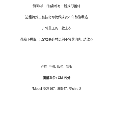
領圍/袖口/袖身都有一體成形蕾絲
這種特殊工藝技術即使做成衣20年都沒看過
非常重工的一款上衣
微縮下擺版, 只是拉長身材比例不會露肉肉, 請放心
產區:中國, 版型; 歐版
測量單位: CM 公分
*Model 身高167, 體重47, 穿size S