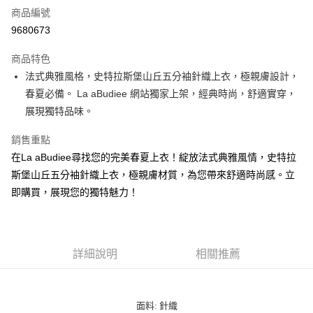
商品編號
LINE Pay
9680673
街口支付
商品特色
悠遊付
法式典雅風格，史特拉斯堡山丘五分袖針織上衣，極親膚設計，
春夏必備。 La aBudiee 網站獨家上架，經典時尚，舒適實穿，
ATM付款
展現獨特品味。
貨到付款
銷售重點
在La aBudiee尋找您的完美春夏上衣！綻放法式典雅風情，史特拉
運送方式
斯堡山丘五分袖針織上衣，極親膚材質，為您帶來舒適時尚感。立
付款後全家純取貨
即購買，展現您的獨特魅力！
每筆NT$100，滿NT$1,000(含以上)免運費
付款後7-11純取貨
每筆NT$100，滿NT$1,500(含以上)免運費
詳細說明
相關推薦
宅配
每筆NT$100，滿NT$1,000(含以上)免運費
面料: 針織