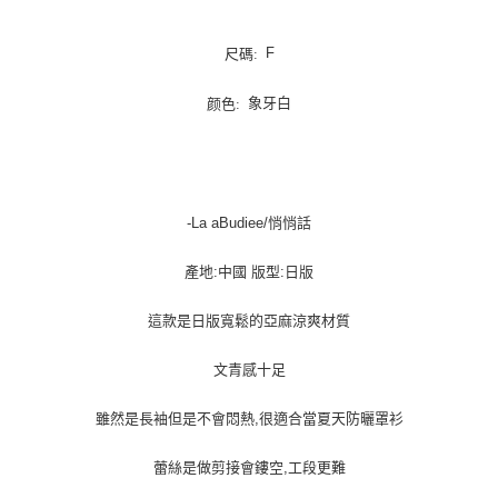
每筆NT$100，滿NT$1,000(含以上)免運費
F
尺碼:
象牙白
颜色:
-La aBudiee/悄悄話
產地:中國 版型:日版
這款是日版寬鬆的亞麻涼爽材質
文青感十足
雖然是長袖但是不會悶熱,很適合當夏天防曬罩衫
蕾絲是做剪接會鏤空,工段更難