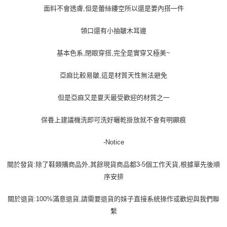
面料不會透膚,但是蕾絲鏤空所以還是要內搭一件
領口還有小抽皺木耳邊
基本色系,閉眼穿搭,完全是實穿又極美~
亞麻比較易皺,這是材質天性無法避免
但是亞麻又是夏天最受歡迎的材質之一
保養上建議機洗即可洗好曬乾掛放就不會有明顯痕
-Notice
關於發貨:除了鞋類購商品外,其餘現貨商品都3-5個工作天貨,根據單先後順
序安排
關於退貨:100%滿意退貨,請需要退貨的妹子直接系統操作或歡迎與我們聯
繫