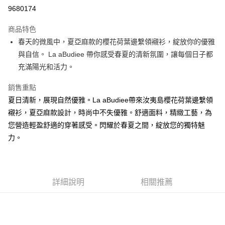
LINE Pay
9680174
街口支付
商品特色
悠遊付
春天的微風中，夏亞麻款的櫻花荷葉邊繫領襯衫，綻放你的優雅
與自信。 La aBudiee 帶你感受春夏的清新氛圍，讓每個日子都
ATM付款
充滿陽光和活力。
貨到付款
銷售重點
夏日清新，展現自然優雅。La aBudiee帶來汝夷島櫻花荷葉邊繫領
運送方式
襯衫，夏亞麻款設計，時尚中不失優雅。舒適面料，精緻工藝，為
付款後全家純取貨
您營造輕盈舒適的穿著感受。閃耀於春夏之間，綻放您的獨特魅
每筆NT$100，滿NT$1,000(含以上)免運費
力。
付款後7-11純取貨
每筆NT$100，滿NT$1,500(含以上)免運費
宅配
詳細說明
相關推薦
每筆NT$100，滿NT$1,000(含以上)免運費
宅配貨到付款