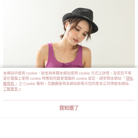
本網站中使用 cookie，欲查詢有關本網站使用 cookie 方式之詳情，及若您不希
望在電腦上使用 cookie 時應如何變更電腦的 cookie 設定，請參閱本網站「
隱私
權條款
」之 Cookie 聲明。您繼續使用本網站即表示您同意本公司得按本網站使
用條款之 Cookie 聲明使用 cookie。
了解更多 >
我知道了