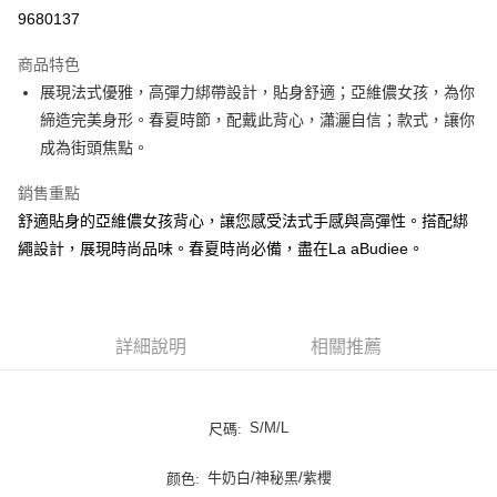
LINE Pay
9680137
街口支付
商品特色
悠遊付
展現法式優雅，高彈力綁帶設計，貼身舒適；亞維儂女孩，為你
締造完美身形。春夏時節，配戴此背心，瀟灑自信；款式，讓你
ATM付款
成為街頭焦點。
貨到付款
銷售重點
舒適貼身的亞維儂女孩背心，讓您感受法式手感與高彈性。搭配綁
運送方式
繩設計，展現時尚品味。春夏時尚必備，盡在La aBudiee。
付款後全家純取貨
每筆NT$100，滿NT$1,000(含以上)免運費
付款後7-11純取貨
詳細說明
相關推薦
每筆NT$100，滿NT$1,500(含以上)免運費
宅配
S/M/L
尺碼:
每筆NT$100，滿NT$1,000(含以上)免運費
宅配貨到付款
牛奶白/神秘黑/紫櫻
颜色: