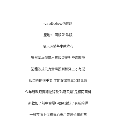
每筆NT$100，滿NT$1,000(含以上)免運費
-La aBudiee/悄悄話
產地:中國版型:歐版
夏天必備基本款背心
雖然基本但是材質版型絕對舒適顯瘦
這種款式只有實際摸到和穿上才有感
版型真的很重要,才能穿出性感又帥氣感
今年新款跟賣翻挖背款”聆聽貝斯“是相同面料
新款加了前中金屬G眼繩讓妹子有新的擇
一般市面上這種背心會用普通恤單面布