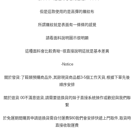
但是這款使用的是高彈的羅紋布
所謂羅紋就是表面有一條條的感覺
請看面料說明圖示很明顯
這種面料會比較貴呦~很直接說明這就是基本差異
-Notice
關於發貨:了鞋類預購商品外,其餘現貨商品都3-5個工作天貨,根據下單先後
順序安排
關於退貨:00不滿意退貨,請需要退換貨的妹子直接系統操作或歡迎與我們聯
繫
於免運期間購買申請退換貨需自付運費$80我們會安排快遞上門取件,取貨時
直接收取運費