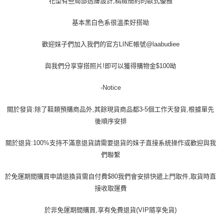
花型有些局部透膚設計,精緻簡約的歐式優雅
基本黑白色系很溫柔好搭呦
歡迎妹子們加入我們的官方LINE帳號@laabudiee
與我們分享穿搭照片!即可以獲得購物金$100呦
-Notice
關於發貨:除了鞋類預購商品外,其餘現貨商品都3-5個工作天發貨,根據單先
後順序安排
關於退貨:100%支持不滿意退貨請需要退貨的妹子直接系統操作或歡迎與我
們聯繫
於免運期間購買申請退換貨需自付費$80我們會安排快遞上門取件,取貨時直
接收取運費
於非免運期間購買,享有免費退貨(VIP隨享免貨)