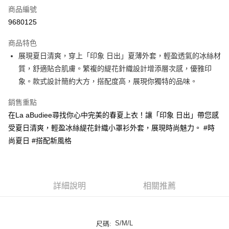
商品編號
LINE Pay
9680125
街口支付
商品特色
悠遊付
展現夏日清爽，穿上「印象 日出」夏薄外套，輕盈透氣的冰絲材
質，舒適貼合肌膚。繁複的緹花針織設計增添層次感，優雅印
ATM付款
象。款式設計簡約大方，搭配度高，展現你獨特的品味。
貨到付款
銷售重點
在La aBudiee尋找你心中完美的春夏上衣！讓「印象 日出」帶您感
運送方式
受夏日清爽，輕盈冰絲緹花針織小罩衫外套，展現時尚魅力。 #時
付款後全家純取貨
尚夏日 #搭配新風格
每筆NT$100，滿NT$1,000(含以上)免運費
付款後7-11純取貨
每筆NT$100，滿NT$1,500(含以上)免運費
詳細說明
相關推薦
宅配
每筆NT$100，滿NT$1,000(含以上)免運費
S/M/L
尺碼: