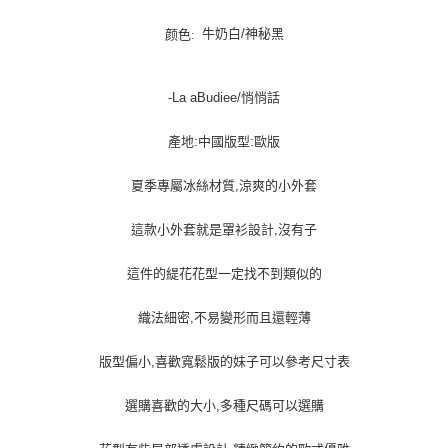
宅配貨到付款
每筆NT$100，滿NT$1,000(含以上)免運費
牛奶白/神秘黑
颜色:
-La aBudiee/悄悄話
產地:中國版型:歐版
夏季專屬冰絲材質,涼爽的小外套
這款小外套就是罩衫設計,沒有子
這件的緹花花型一定找不到類似的
織法細密,不易變形而且還輕薄
版型偏小,喜歡寬鬆版的妹子可以參考尺寸表
選購喜歡的大小,多種尺碼可以選購