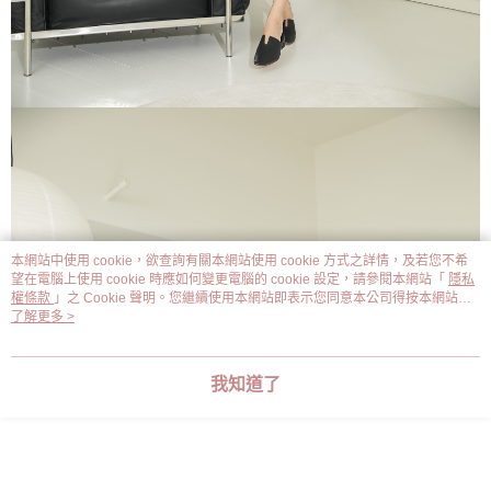
本網站中使用 cookie，欲查詢有關本網站使用 cookie 方式之詳情，及若您不希
望在電腦上使用 cookie 時應如何變更電腦的 cookie 設定，請參閱本網站「
隱私
權條款
」之 Cookie 聲明。您繼續使用本網站即表示您同意本公司得按本網站使
用條款之 Cookie 聲明使用 cookie。
了解更多 >
我知道了