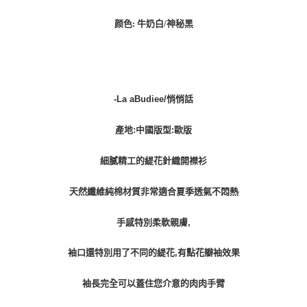
宅配貨到付款
每筆NT$100，滿NT$1,000(含以上)免運費
颜色: 牛奶白/神秘黑
-La aBudiee/悄悄話
產地:中國版型:歐版
細膩精工的緹花針織開襟衫
天然纖維純棉材質非常適合夏季透氣不悶熱
手感特別柔軟親膚,
袖口還特別用了不同的緹花,有點花瓣袖效果
袖長完全可以蓋住您介意的肉肉手臂