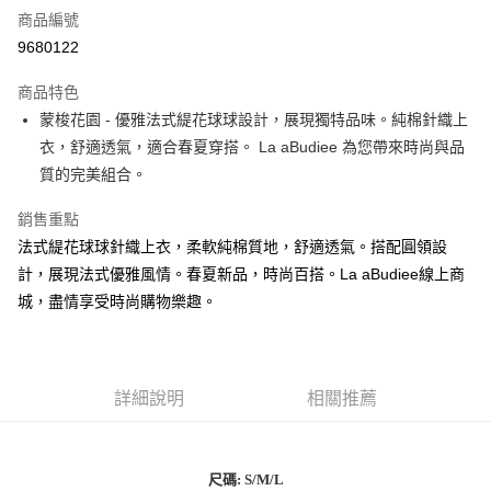
商品編號
LINE Pay
9680122
街口支付
商品特色
悠遊付
蒙梭花園 - 優雅法式緹花球球設計，展現獨特品味。純棉針織上
衣，舒適透氣，適合春夏穿搭。 La aBudiee 為您帶來時尚與品
ATM付款
質的完美組合。
貨到付款
銷售重點
法式緹花球球針織上衣，柔軟純棉質地，舒適透氣。搭配圓領設
運送方式
計，展現法式優雅風情。春夏新品，時尚百搭。La aBudiee線上商
付款後全家純取貨
城，盡情享受時尚購物樂趣。
每筆NT$100，滿NT$1,000(含以上)免運費
付款後7-11純取貨
每筆NT$100，滿NT$1,500(含以上)免運費
詳細說明
相關推薦
宅配
每筆NT$100，滿NT$1,000(含以上)免運費
尺碼: S/M/L