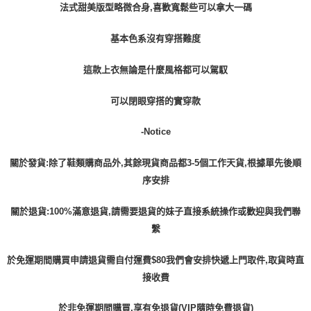
法式甜美版型略微合身,喜歡寬鬆些可以拿大一碼
基本色系沒有穿搭難度
這款上衣無論是什麼風格都可以駕馭
可以閉眼穿搭的實穿款
-Notice
關於發貨:除了鞋類購商品外,其餘現貨商品都3-5個工作天貨,根據單先後順
序安排
關於退貨:100%滿意退貨,請需要退貨的妹子直接系統操作或歡迎與我們聯
繫
於免運期間購買申請退貨需自付運費$80我們會安排快遞上門取件,取貨時直
接收費
於非免運期間購買,享有免退貨(VIP隨時免費退貨)