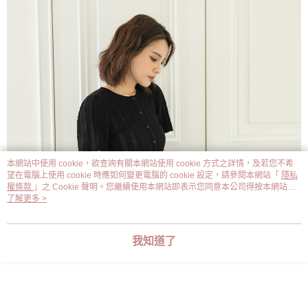
本網站中使用 cookie，欲查詢有關本網站使用 cookie 方式之詳情，及若您不希
望在電腦上使用 cookie 時應如何變更電腦的 cookie 設定，請參閱本網站「
隱私
權條款
」之 Cookie 聲明。您繼續使用本網站即表示您同意本公司得按本網站使
用條款之 Cookie 聲明使用 cookie。
了解更多 >
我知道了