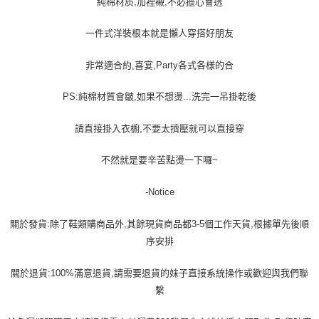
純棉材质,加裡襯,不必擔心會透
一件式洋裝根本就是懶人穿搭好朋友
非常適合約,喜宴,Party各式各樣的合
PS:純棉材質會皺,如果不想燙...洗完一吊掛乾後
請直接掛入衣櫥,不要太擠壓就可以直接穿
不然就是要辛苦點燙一下囉~
-Notice
關於發貨:除了鞋類購商品外,其餘現貨商品都3-5個工作天貨,根據單先後順
序安排
關於退貨:100%滿意退貨,請需要退貨的妹子直接系統操作或歡迎與我們聯
繫