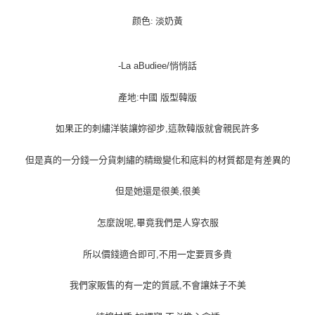
宅配貨到付款
颜色: 淡奶黃
每筆NT$100，滿NT$1,000(含以上)免運費
-La aBudiee/悄悄話
產地:中國 版型韓版
如果正的刺繡洋裝讓妳卻步,這款韓版就會親民許多
但是真的一分錢一分貨刺繡的精緻變化和底料的材質都是有差異的
但是她還是很美,很美
怎麼說呢,畢竟我們是人穿衣服
所以價錢適合即可,不用一定要買多貴
我們家販售的有一定的質感,不會讓妹子不美