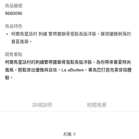
商品編號
LINE Pay
9680096
街口支付
商品特色
悠遊付
柯爾馬童話村 刺繡 繫帶露鎖骨寬鬆長版洋裝，展現優雅俐落的
春夏風華。
ATM付款
銷售重點
貨到付款
柯爾馬童話村的刺繡繫帶露鎖骨寬鬆長版洋裝，為你帶來春夏時尚
風格，輕鬆穿出優雅與自信。La aBudiee，專為您打造完美穿搭體
運送方式
驗。
付款後全家純取貨
每筆NT$100，滿NT$1,000(含以上)免運費
付款後7-11純取貨
詳細說明
相關推薦
每筆NT$100，滿NT$1,500(含以上)免運費
宅配
每筆NT$100，滿NT$1,000(含以上)免運費
尺碼: F