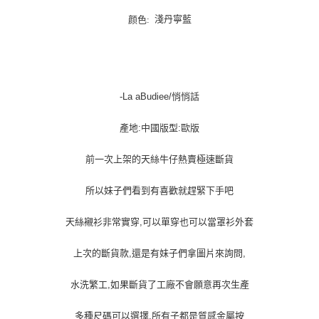
每筆NT$100，滿NT$1,000(含以上)免運費
淺丹寧藍
颜色:
-La aBudiee/悄悄話
產地:中國版型:歐版
前一次上架的天絲牛仔熱賣極速斷貨
所以妹子們看到有喜歡就趕緊下手吧
天絲襯衫非常實穿,可以單穿也可以當罩衫外套
上次的斷貨款,還是有妹子們拿圖片來詢問,
水洗繁工,如果斷貨了工廠不會願意再次生產
多種尺碼可以選擇,所有子都是質感金屬按