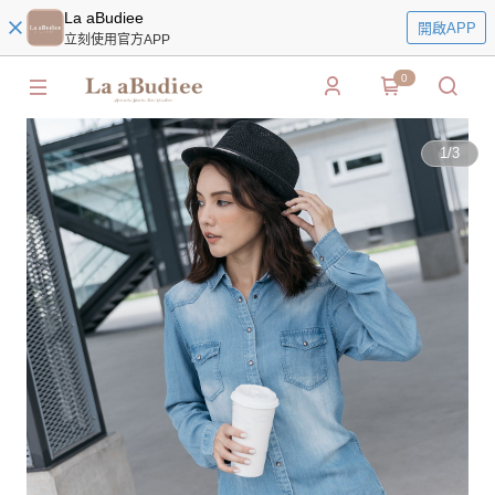
La aBudiee
開啟APP
立刻使用官方APP
0
1
/
3