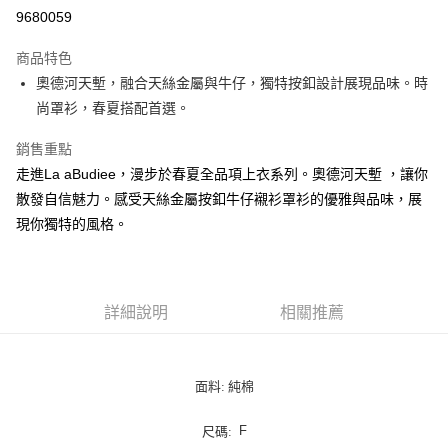
LINE Pay
9680059
街口支付
商品特色
悠遊付
奧德河天塹，融合天絲金屬與牛仔，獨特按釦設計展現品味。時
尚罩衫，春夏搭配首選。
ATM付款
銷售重點
貨到付款
走進La aBudiee，漫步於春夏全品項上衣系列。奧德河天塹 ，讓你
散發自信魅力。感受天絲金屬按釦牛仔襯衫罩衫的優雅與品味，展
運送方式
現你獨特的風格。
付款後全家純取貨
每筆NT$100，滿NT$1,000(含以上)免運費
付款後7-11純取貨
詳細說明
相關推薦
每筆NT$100，滿NT$1,500(含以上)免運費
宅配
面料: 純棉
每筆NT$100，滿NT$1,000(含以上)免運費
宅配貨到付款
F
尺碼: