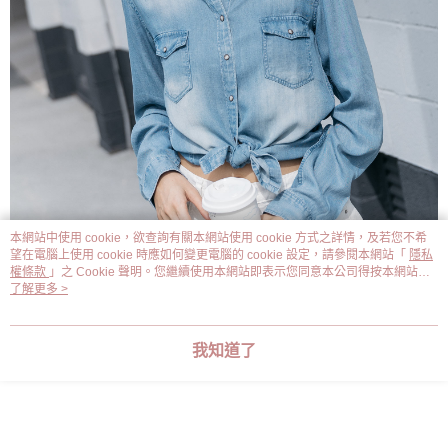
本網站中使用 cookie，欲查詢有關本網站使用 cookie 方式之詳情，及若您不希
望在電腦上使用 cookie 時應如何變更電腦的 cookie 設定，請參閱本網站「
隱私
權條款
」之 Cookie 聲明。您繼續使用本網站即表示您同意本公司得按本網站使
用條款之 Cookie 聲明使用 cookie。
了解更多 >
我知道了