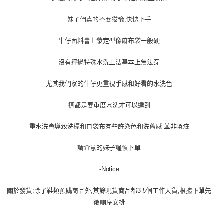
妹子們真的不要猶豫,快快下手
牛仔面料會上漿定型像麻布袋一般硬
沒有經過特殊水洗工法基本上無法穿
尤其我們家的牛仔更重視手感和好看的水洗色
這都是要重度水洗才可以達到
重水洗會導致洗標和口袋布有些許染色和洗舊感,並非瑕疵
請介意的妹子謹慎下單
-Notice
關於發貨:除了鞋類預購商品外,其餘現貨商品都3-5個工作天貨,根據下單先
後順序安排