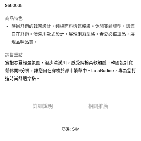
LINE Pay
9680035
街口支付
商品特色
悠遊付
時尚舒適的韓國設計，純棉面料透氣親膚。休閒寬鬆版型，讓您
自在舒適。清溪川款式設計，展現俐落型格。春夏必備單品，展
ATM付款
現品味品質。
貨到付款
銷售重點
擁抱春夏輕盈氛圍，漫步清溪川，感受純棉柔軟觸感。韓國設計寬
運送方式
鬆休閒9分褲，讓您自在穿梭於都市繁華中。La aBudiee，專為您打
付款後全家純取貨
造時尚舒適穿搭。
每筆NT$100，滿NT$1,000(含以上)免運費
付款後7-11純取貨
每筆NT$100，滿NT$1,500(含以上)免運費
詳細說明
相關推薦
宅配
每筆NT$100，滿NT$1,000(含以上)免運費
尺碼: S/M
宅配貨到付款