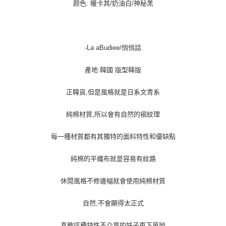
每筆NT$100，滿NT$1,000(含以上)免運費
颜色: 暖卡其/奶油白/神秘黑
-La aBudiee/悄悄話
產地:韓國 版型韓版
正韓貨,但是風格就是日系文青系
純棉材質,所以會有自然的褶紋理
每一種材質都有其獨特的面料特性和優缺點
純棉的平織布就是容易有紋路
休閒風格不修邊幅就會使用純棉材質
自然,不會顯得太正式
喜歡這種特性不介意的妹子再下單呦