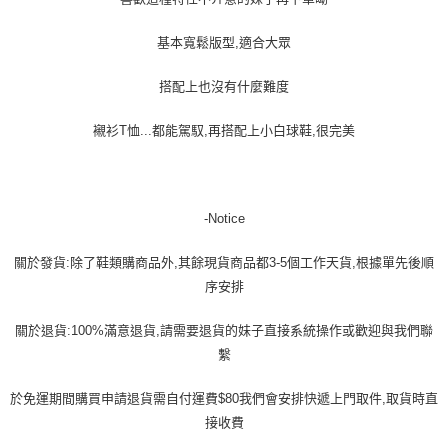
基本寬鬆版型,適合大眾
搭配上也沒有什麼難度
襯衫T恤...都能駕馭,再搭配上小白球鞋,很完美
-Notice
關於發貨:除了鞋類購商品外,其餘現貨商品都3-5個工作天貨,根據單先後順
序安排
關於退貨:100%滿意退貨,請需要退貨的妹子直接系統操作或歡迎與我們聯
繫
於免運期間購買申請退貨需自付運費$80我們會安排快遞上門取件,取貨時直
接收費