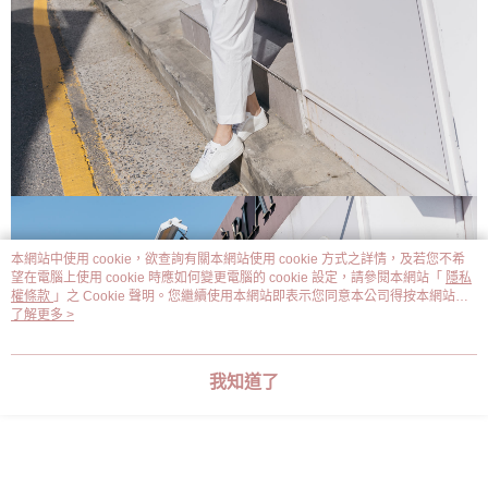
本網站中使用 cookie，欲查詢有關本網站使用 cookie 方式之詳情，及若您不希
望在電腦上使用 cookie 時應如何變更電腦的 cookie 設定，請參閱本網站「
隱私
權條款
」之 Cookie 聲明。您繼續使用本網站即表示您同意本公司得按本網站使
用條款之 Cookie 聲明使用 cookie。
了解更多 >
我知道了