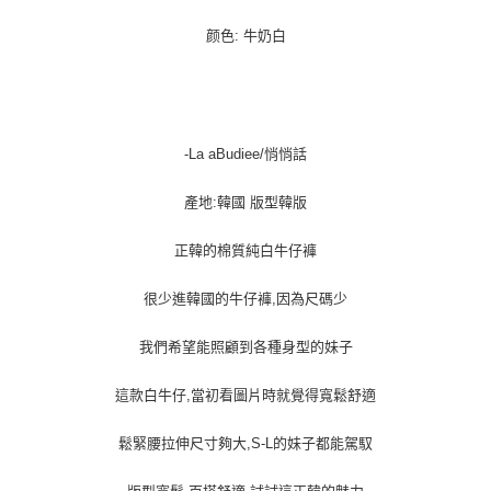
宅配貨到付款
每筆NT$100，滿NT$1,000(含以上)免運費
颜色: 牛奶白
-La aBudiee/悄悄話
產地:韓國 版型韓版
正韓的棉質純白牛仔褲
很少進韓國的牛仔褲,因為尺碼少
我們希望能照顧到各種身型的妹子
這款白牛仔,當初看圖片時就覺得寬鬆舒適
鬆緊腰拉伸尺寸夠大,S-L的妹子都能駕馭