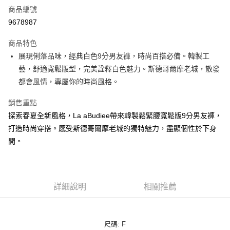
商品編號
LINE Pay
9678987
街口支付
商品特色
悠遊付
展現俐落品味，經典白色9分男友褲，時尚百搭必備。韓製工
藝，舒適寬鬆版型，完美詮釋白色魅力。斯德哥爾摩老城，散發
ATM付款
都會風情，專屬你的時尚風格。
貨到付款
銷售重點
探索春夏全新風格，La aBudiee帶來韓製鬆緊腰寬鬆版9分男友褲，
運送方式
打造時尚穿搭。感受斯德哥爾摩老城的獨特魅力，盡顯個性於下身
付款後全家純取貨
間。
每筆NT$100，滿NT$1,000(含以上)免運費
付款後7-11純取貨
每筆NT$100，滿NT$1,500(含以上)免運費
詳細說明
相關推薦
宅配
每筆NT$100，滿NT$1,000(含以上)免運費
尺碼: F