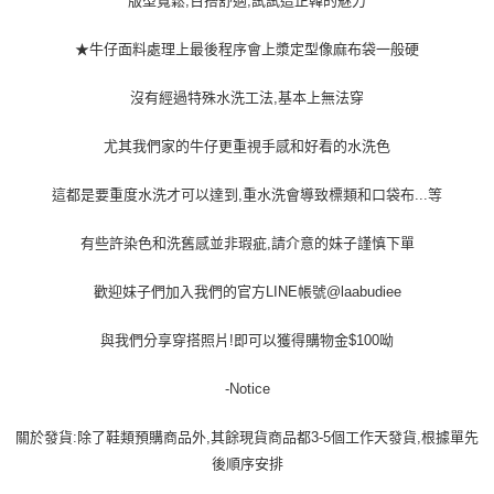
版型寬鬆,百搭舒適,試試這正韓的魅力
★牛仔面料處理上最後程序會上漿定型像麻布袋一般硬
沒有經過特殊水洗工法,基本上無法穿
尤其我們家的牛仔更重視手感和好看的水洗色
這都是要重度水洗才可以達到,重水洗會導致標類和口袋布...等
有些許染色和洗舊感並非瑕疵,請介意的妹子謹慎下單
歡迎妹子們加入我們的官方LINE帳號@laabudiee
與我們分享穿搭照片!即可以獲得購物金$100呦
-Notice
關於發貨:除了鞋類預購商品外,其餘現貨商品都3-5個工作天發貨,根據單先
後順序安排