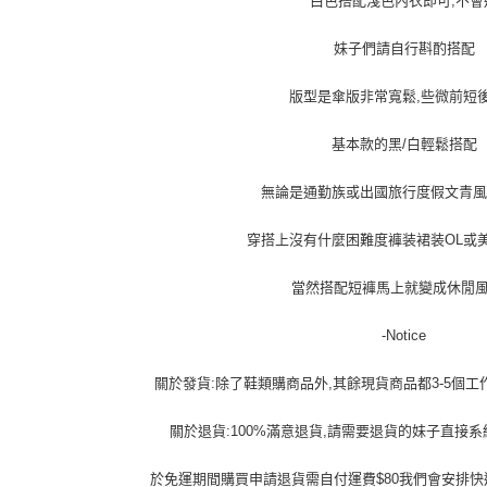
白色搭配淺色內衣即可,不會
妹子們請自行斟酌搭配
版型是傘版非常寬鬆,些微前短
基本款的黑/白輕鬆搭配
無論是通勤族或出國旅行度假文青風
穿搭上沒有什麼困難度褲装裙装OL或
當然搭配短褲馬上就變成休閒
-Notice
關於發貨:除了鞋類購商品外,其餘現貨商品都3-5個工
關於退貨:100%滿意退貨,請需要退貨的妹子直接
於免運期間購買申請退貨需自付運費$80我們會安排快