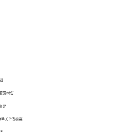
質
飄飄材質
款是
季,CP值很高