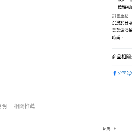
悠遊付
優雅氛
ATM付款
銷售重點
沉浸於日
貨到付款
美美波浪袖
時尚。
運送方式
付款後全
商品相關分
每筆NT$1
春夏全品
付款後7-
分享
TOP10
每筆NT$1
全站服飾
宅配
每筆NT$1
說明
相關推薦
宅配貨到
每筆NT$1
F
尺碼: