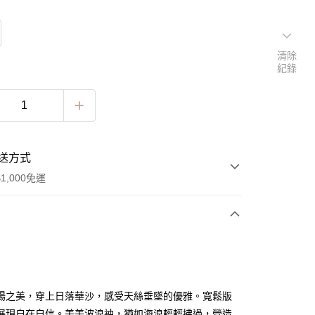
清除
紀錄
送方式
1,000免運
次付款
陽之美，穿上日落華沙，感受天絲垂墜的優雅。寬鬆版
展現自在自信。美美波浪袖，猶如海浪輕輕拂過，營造