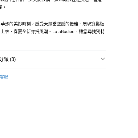
圍。
落華沙的美妙時刻，感受天絲垂墜感的優雅。展現寬鬆版
上衣，春夏全新穿搭風潮。La aBudiee，讓您尋找獨特
家純取貨
類 (3)
00，滿NT$1,000(含以上)免運費
項
上衣
11純取貨
客服
00，滿NT$1,500(含以上)免運費
00，滿NT$1,000(含以上)免運費
付款
00，滿NT$1,000(含以上)免運費