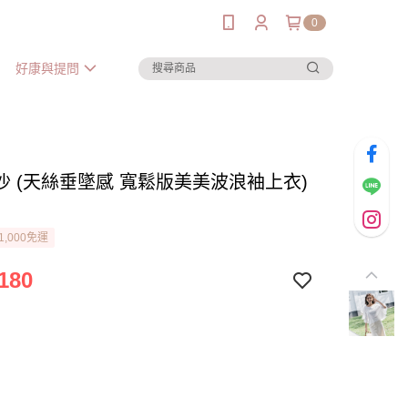
0
好康與提問
沙 (天絲垂墜感 寬鬆版美美波浪袖上衣)
1,000免運
180