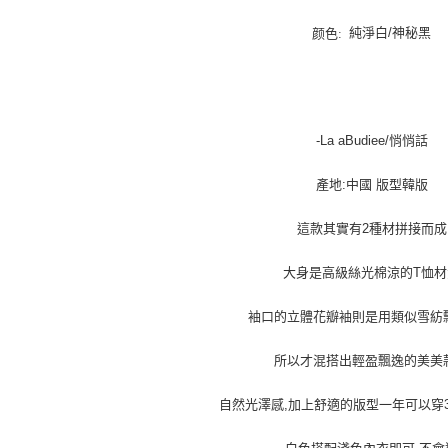
純淨白/神秘黑
颜色:
-La aBudiee/悄悄話
產地:中國 版型韓版
這款其實有2種材拼接而成
大身是高級絲光棉涼的T恤材
袖口的立體花瓣袖則是用類似雪紡
所以才混搭出輕盈飄逸的美美
自然光澤感,加上舒適的版型一年可以穿3