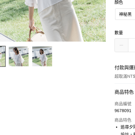
顏色
神秘黑
數量
付款與運
超取滿NT$
付款方式
商品特色
信用卡一
商品編號
9678091
LINE Pay
商品特色
街口支付
追尋夕
設計，