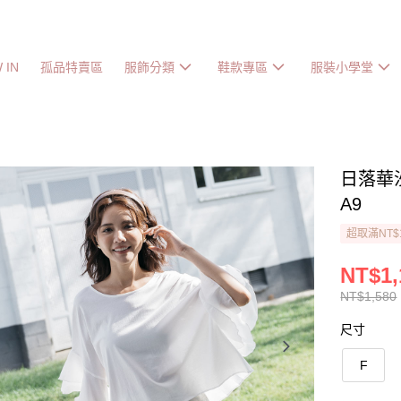
 IN
孤品特賣區
服飾分類
鞋款專區
服裝小學堂
日落華
A9
超取滿NT$
NT$1,
NT$1,580
尺寸
F