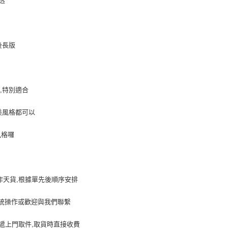
透
後長版
,特別適合
美風格都可以
風格囉
作天貨,根據單先後順序安排
系統操作或歡迎與我們聯繫
遞上門取件,取貨時直接收費