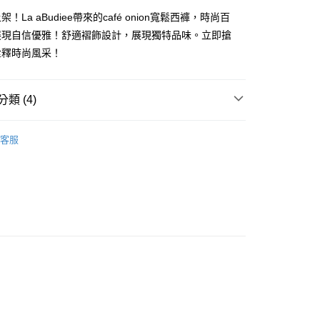
！La aBudiee帶來的café onion寬鬆西褲，時尚百
展現自信優雅！舒適褶飾設計，展現獨特品味。立即搶
詮釋時尚風采！
類 (4)
家純取貨
00，滿NT$1,000(含以上)免運費
客服
項
下身裙褲類
11純取貨
00，滿NT$1,500(含以上)免運費
00，滿NT$1,000(含以上)免運費
付款
00，滿NT$1,000(含以上)免運費