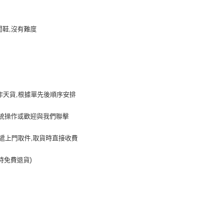
休閒鞋,沒有難度
作天貨,根據單先後順序安排
系統操作或歡迎與我們聯擊
遞上門取件,取貨時直接收費
時免費退貨)