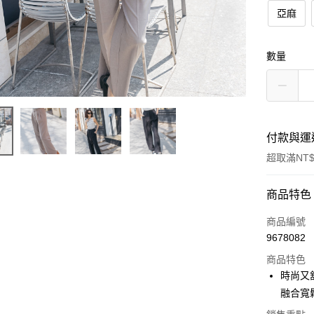
亞麻
數量
付款與運
超取滿NT$
付款方式
商品特色
信用卡一
商品編號
9678082
LINE Pay
商品特色
街口支付
時尚又
融合寬
悠遊付