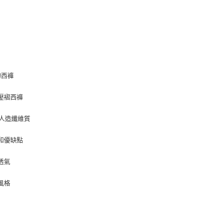
的西褲
壓褶西褲
人造纖維質
和優缺點
透氣
風格