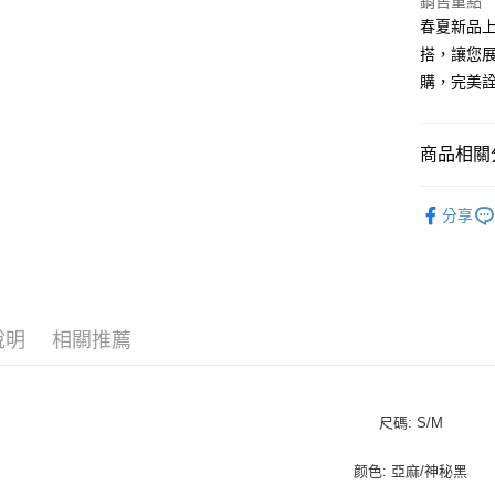
銷售重點
ATM付款
春夏新品上架
搭，讓您
貨到付款
購，完美
運送方式
商品相關分
付款後全
正韓專區
每筆NT$1
分享
春夏全品
付款後7-
每筆NT$1
TOP10
全站服飾
宅配
說明
相關推薦
每筆NT$1
宅配貨到
每筆NT$1
尺碼: S/M
颜色: 亞麻/神秘黑