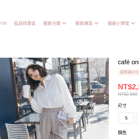
 IN
孤品特賣區
服飾分類
鞋款專區
服裝小學堂
café 
超取滿NT$
NT$2,
NT$2,580
尺寸
S
顏色