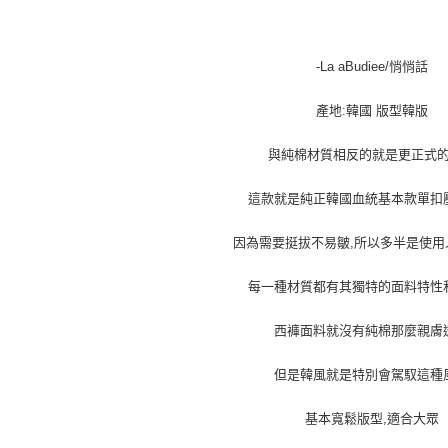
-La aBudiee/悄悄話
產地:韓國 版型韓版
與純棉材質相反的就是更正式
這款就是純正韓國血統基本款單扣
因為需要挺拔不易皺,所以多半是使用
每一種材質都有其獨特的面料特性
西褲面料就沒有純棉那麼親膚
但是韓風就是特別會駕馭這種
基本寬鬆版型,適合大眾