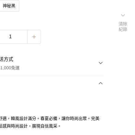
神秘黑
清除
紀錄
送方式
1,000免運
次付款
舒適，韓風設計滿分。春夏必備，讓你時尚出眾。完美
鬆感與時尚設計，展現自信風采。