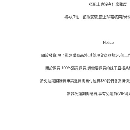
搭配上也沒有什麼難度
襯衫,T恤...都能駕馭,配上球鞋/跟鞋/
-Notice
關於發貨:除了鞋類購商品外,其餘現貨商品都3-5個工
關於退貨:100%滿意退貨,請需要退貨的妹子直接
於免運期間購買申請退貨需自付運費$80我們會安排快
於非免運期間購買,享有免退貨(VIP隨