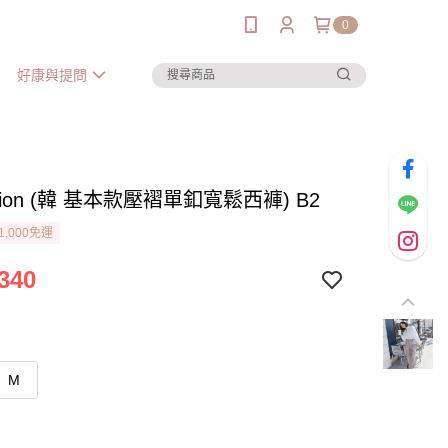
0
好康與提問
onion (韓 基本款壓褶單釦寬鬆西褲) B2
1,000免運
340
M