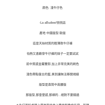
宅配貨到付款
每筆NT$100，滿NT$1,000(含以上)免運費
颜色: 淺牛仔色
-La aBudiee/悄悄話
產地:中國版型:歐版
這是天絲材質的輕薄款牛仔褲
怕熱又喜歡穿牛仔褲的妹子一定要試試
前中質感金屬雙卸,加上非常完美的刷色
淺色帶點復古的藍,美到讓無法移開視線
版型是直筒中高腰版
那版型,那垂墜感,那順的...絕對不要錯過