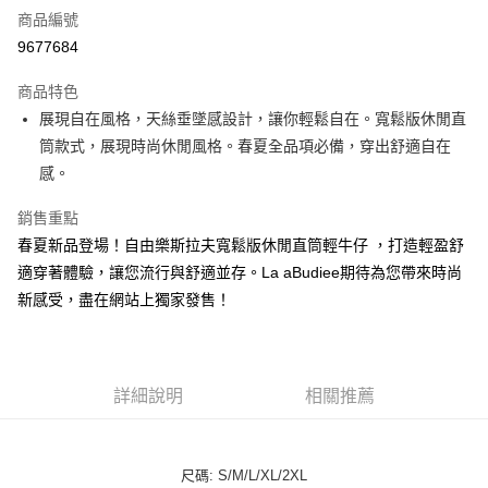
商品編號
LINE Pay
9677684
街口支付
商品特色
悠遊付
展現自在風格，天絲垂墜感設計，讓你輕鬆自在。寬鬆版休閒直
筒款式，展現時尚休閒風格。春夏全品項必備，穿出舒適自在
ATM付款
感。
貨到付款
銷售重點
春夏新品登場！自由樂斯拉夫寬鬆版休閒直筒輕牛仔 ，打造輕盈舒
運送方式
適穿著體驗，讓您流行與舒適並存。La aBudiee期待為您帶來時尚
付款後全家純取貨
新感受，盡在網站上獨家發售！
每筆NT$100，滿NT$1,000(含以上)免運費
付款後7-11純取貨
每筆NT$100，滿NT$1,500(含以上)免運費
詳細說明
相關推薦
宅配
每筆NT$100，滿NT$1,000(含以上)免運費
尺碼: S/M/L/XL/2XL