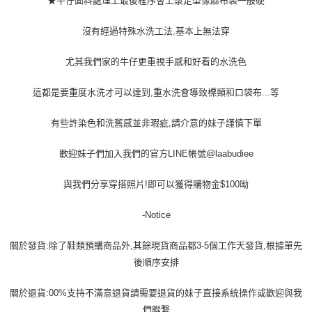
★牛仔面料處理上最後程序會上漿定型像麻布袋一般硬
沒有經過特殊水洗工法,基本上無法穿
尤其我們家的牛仔更重視手感和好看的水洗色
這都是要重度水洗才可以達到,重水洗會導致標類和口袋布...等
有些許染色和洗舊感並非瑕疵,請介意的妹子謹慎下單
歡迎妹子們加入我們的官方LINE帳號@laabudiee
與我們分享穿搭照片!即可以獲得購物金$100呦
-Notice
關於發貨:除了鞋類預購商品外,其餘現貨商品都3-5個工作天發貨,根據單先
後順序安排
關於退貨:00%支持不滿意退貨請需要退貨的妹子直接系統操作或歡迎與我
們聯繋