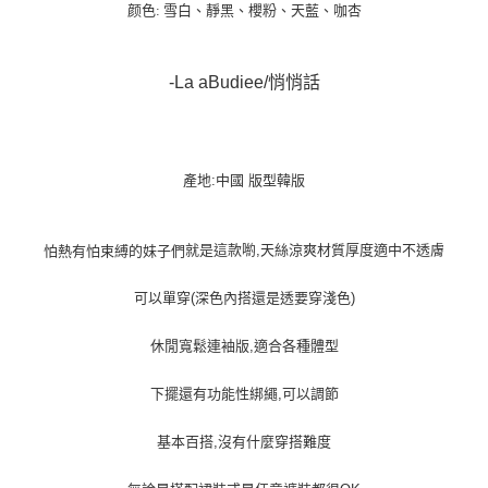
宅配貨到付款
颜色: 雪白、靜黑、櫻粉、天藍、咖杏
每筆NT$100，滿NT$1,000(含以上)免運費
-La aBudiee/悄悄話
產地:中國 版型韓版
就是這款喲,天絲涼爽材質厚度適中不透膚
怕熱有怕束縛的妹子們
可以單穿(深色內搭還是透要穿淺色)
休閒寬鬆連袖版,適合各種體型
下擺還有功能性綁繩,可以調節
基本百搭,沒有什麼穿搭難度