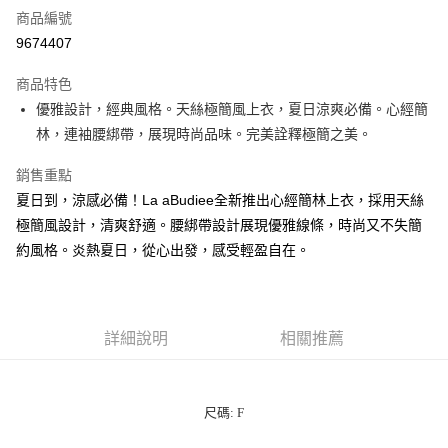
商品編號
LINE Pay
9674407
街口支付
商品特色
悠遊付
優雅設計，經典風格。天絲極簡風上衣，夏日涼爽必備。心經簡
林，連袖腰綁帶，展現時尚品味。完美詮釋極簡之美。
ATM付款
銷售重點
貨到付款
夏日到，涼感必備！La aBudiee全新推出心經簡林上衣，採用天絲
極簡風設計，清爽舒適。腰綁帶設計展現優雅線條，時尚又不失簡
運送方式
約風格。炎熱夏日，從心出發，感受輕盈自在。
付款後全家純取貨
每筆NT$100，滿NT$1,000(含以上)免運費
付款後7-11純取貨
詳細說明
相關推薦
每筆NT$100，滿NT$1,500(含以上)免運費
宅配
尺碼: F
每筆NT$100，滿NT$1,000(含以上)免運費