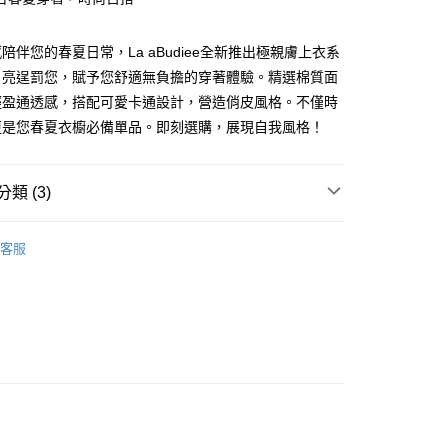
陪伴您的春夏日常，La aBudiee全新推出極親膚上衣系
月亮逞罰您，賦予您舒適無負擔的穿著體驗。精選棉質面
輕盈通透感，搭配可愛卡通設計，營造俏皮風格。不僅時
更是您春夏衣櫥必備單品。即刻選購，展現自我風格！
家純取貨
類 (3)
00，滿NT$1,000(含以上)免運費
項
上衣
11純取貨
客服
00，滿NT$1,500(含以上)免運費
00，滿NT$1,000(含以上)免運費
付款
00，滿NT$1,000(含以上)免運費