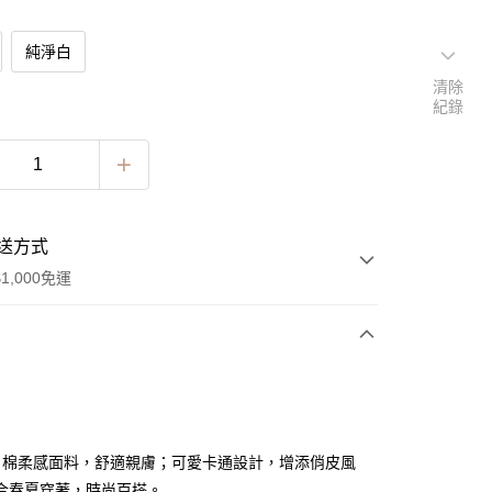
純淨白
清除
紀錄
送方式
1,000免運
次付款
! 棉柔感面料，舒適親膚；可愛卡通設計，增添俏皮風
合春夏穿著，時尚百搭。