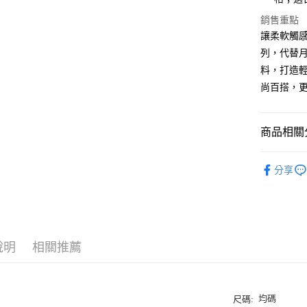
悠遊付
銷售重點
ATM付款
讓柔軟觸感
列，代替
貨到付款
料，打造
尚百搭，
運送方式
付款後全
商品相關分
每筆NT$1
春夏全品
付款後7-
分享
TOP10
每筆NT$1
全站服飾
宅配
每筆NT$1
說明
相關推薦
宅配貨到
每筆NT$1
均碼
尺碼: