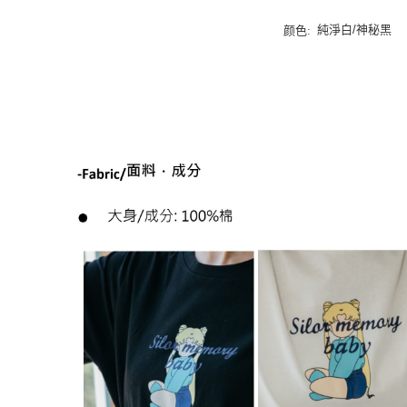
純淨白/神秘黑
颜色: