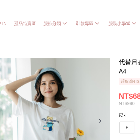
 IN
孤品特賣區
服飾分類
鞋款專區
服裝小學堂
代替月
A4
超取滿NT$
NT$6
NT$980
尺寸
F