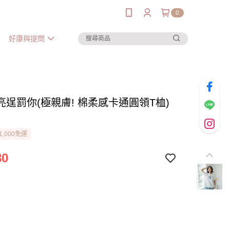
0
好康與提問
亮逞罰你(極親膚! 棉柔感卡通圓領T桖)
1,000免運
80