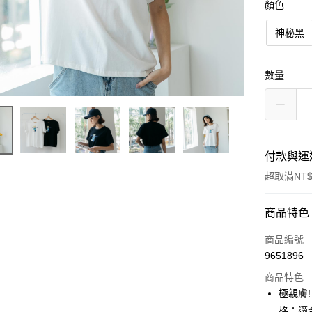
顏色
神秘黑
數量
付款與運
超取滿NT$
付款方式
商品特色
信用卡一
商品編號
9651896
LINE Pay
商品特色
街口支付
極親膚
格；適