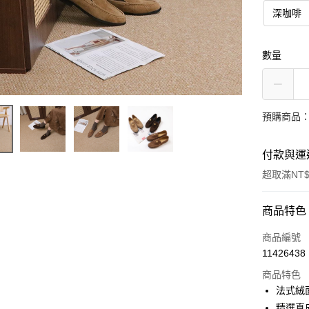
深咖啡
數量
預購商品：
付款與運
超取滿NT$
付款方式
商品特色
信用卡一
商品編號
11426438
LINE Pay
商品特色
街口支付
法式絨
精選真