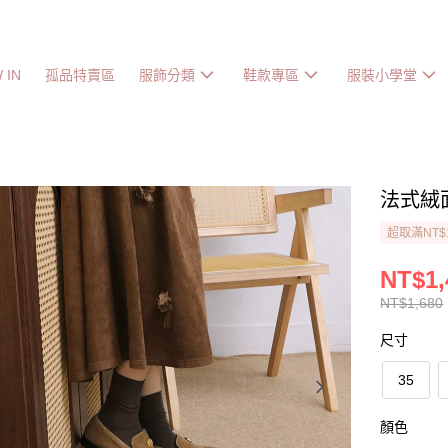
 IN
孤品特賣區
服飾分類
鞋款專區
服裝小學堂
法式絨
超取滿NT$
NT$1,
NT$1,680
尺寸
35
顏色