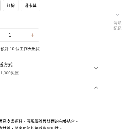
紅棕
淺卡其
清除
紀錄
預計 10 個工作天出貨
送方式
1,000免運
次付款
面真皮樂福鞋，展現優雅與舒適的完美結合。
皮材質，帶來頂級的觸感與耐用性。