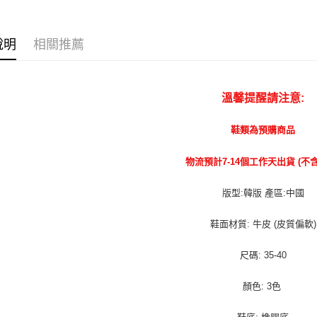
說明
相關推薦
溫馨提醒請注意:
鞋類為預購商品
物流預計7-14個工作天出貨 (不
版型:韓版 產區:中國
鞋面材質: 牛皮 (皮質偏軟)
尺碼: 35-40
顏色: 3色