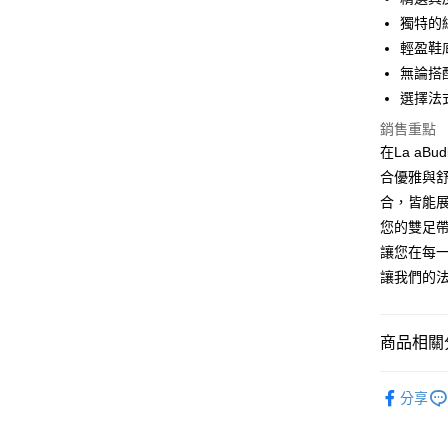
悠遊付
獨特的
ATM付款
輕盈鞋
無論搭
貨到付款
選擇法
銷售重點
運送方式
在La a
合優雅與
付款後全
合，皆能
每筆NT$1
您的雙足
付款後7-
讓您在每
每筆NT$1
讓我們的
宅配
每筆NT$1
商品相關分
宅配貨到
鞋款專區
分享
每筆NT$1
嚴選新品
鞋款專區