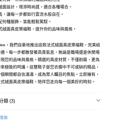
絨面設計，增添時尚感，適合各種場合。
底，讓每一步都如行雲流水般自在。
配何種服飾，皆能輕鬆駕馭。
式絨面真皮樂福鞋，提升你的品味與風格。
Budiee，我們自豪地推出這款法式絨面真皮樂福鞋，完美結
舒適。每一步都散發著高貴氣息，無論是職場還是休閒場
家純取貨
展現您的品味與風格。精選的真皮材質，不僅耐磨，更為
00，滿NT$1,000(含以上)免運費
帶來極致的呵護。這雙鞋子是您衣櫥中不可或缺的精品，
11純取貨
一個瞬間都自信滿滿，成為眾人矚目的焦點。立即擁有，
00，滿NT$1,500(含以上)免運費
法式絨面真皮樂福鞋，陪伴您走向每一個美好的時刻。
00，滿NT$1,000(含以上)免運費
類 (3)
付款
跟鞋、樂福鞋
客服
00，滿NT$1,000(含以上)免運費
全部鞋款