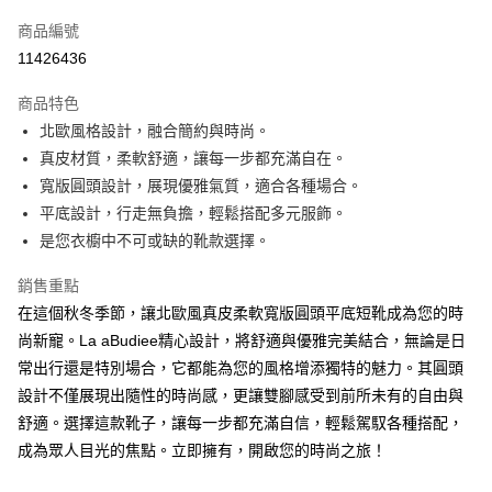
信用卡一次付款
商品編號
LINE Pay
11426436
街口支付
商品特色
悠遊付
北歐風格設計，融合簡約與時尚。
真皮材質，柔軟舒適，讓每一步都充滿自在。
ATM付款
寬版圓頭設計，展現優雅氣質，適合各種場合。
貨到付款
平底設計，行走無負擔，輕鬆搭配多元服飾。
是您衣櫥中不可或缺的靴款選擇。
運送方式
銷售重點
付款後全家純取貨
在這個秋冬季節，讓北歐風真皮柔軟寬版圓頭平底短靴成為您的時
每筆NT$100，滿NT$1,000(含以上)免運費
尚新寵。La aBudiee精心設計，將舒適與優雅完美結合，無論是日
付款後7-11純取貨
常出行還是特別場合，它都能為您的風格增添獨特的魅力。其圓頭
設計不僅展現出隨性的時尚感，更讓雙腳感受到前所未有的自由與
每筆NT$100，滿NT$1,500(含以上)免運費
舒適。選擇這款靴子，讓每一步都充滿自信，輕鬆駕馭各種搭配，
宅配
成為眾人目光的焦點。立即擁有，開啟您的時尚之旅！
每筆NT$100，滿NT$1,000(含以上)免運費