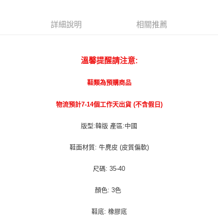
宅配貨到付款
每筆NT$100，滿NT$1,000(含以上)免運費
詳細說明
相關推薦
溫馨提醒請注意:
鞋類為預購商品
物流預計7-14個工作天出貨 (不含假日)
版型:韓版 產區:中國
鞋面材質: 牛麂皮 (皮質偏軟)
尺碼: 35-40
顏色: 3色
鞋底: 橡膠底