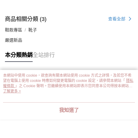
商品相關分類 (3)
查看全部
鞋款專區
靴子
嚴選新品
本分類熱銷
全站排行
本網站中使用 cookie，欲查詢有關本網站使用 cookie 方式之詳情，及若您不希
熱門標籤
望在電腦上使用 cookie 時應如何變更電腦的 cookie 設定，請參閱本網站「
隱私
權條款
」之 Cookie 聲明。您繼續使用本網站即表示您同意本公司得按本網站使
用條款之 Cookie 聲明使用 cookie。
了解更多 >
我知道了