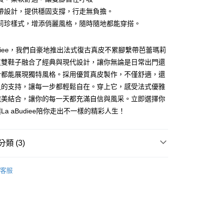
帶設計，提供穩固支撐，行走無負擔。
莉珍樣式，增添俏麗風格，隨時隨地都能穿搭。
Budiee，我們自豪地推出法式復古真皮不累腳繫帶芭蕾瑪莉
這雙鞋子融合了經典與現代設計，讓你無論是日常出門還
合都能展現獨特風格。採用優質真皮製作，不僅舒適，還
久的支持，讓每一步都輕鬆自在。穿上它，感受法式優雅
家純取貨
完美結合，讓你的每一天都充滿自信與風采。立即選擇你
00，滿NT$1,000(含以上)免運費
La aBudiee陪你走出不一樣的精彩人生！
11純取貨
00，滿NT$1,500(含以上)免運費
類 (3)
平底鞋
00，滿NT$1,000(含以上)免運費
客服
付款
全部鞋款
00，滿NT$1,000(含以上)免運費