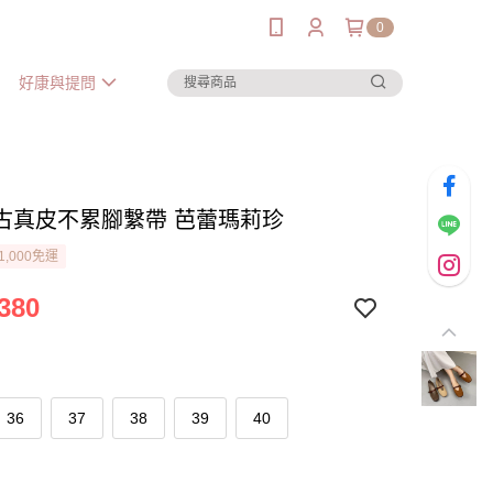
0
好康與提問
古真皮不累腳繫帶 芭蕾瑪莉珍
1,000免運
380
36
37
38
39
40