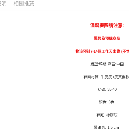
說明
相關推薦
溫馨提醒請注意:
鞋類為預購商品
物流預計7-14個工作天出貨 (不
版型:韓版 產區:中國
鞋面材質: 牛麂皮 (皮質偏軟
尺碼: 35-40
顏色: 3色
鞋底: 橡膠底
鞋跟高: 1.5 cm