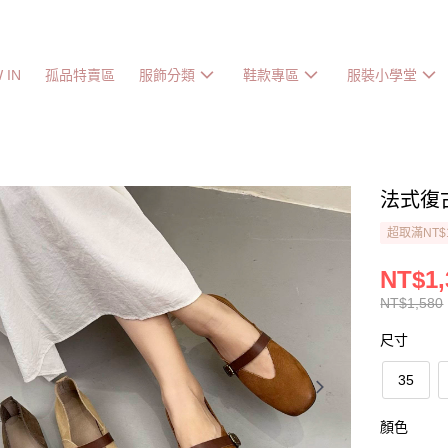
 IN
孤品特賣區
服飾分類
鞋款專區
服裝小學堂
法式復
超取滿NT$
NT$1,
NT$1,580
尺寸
35
顏色