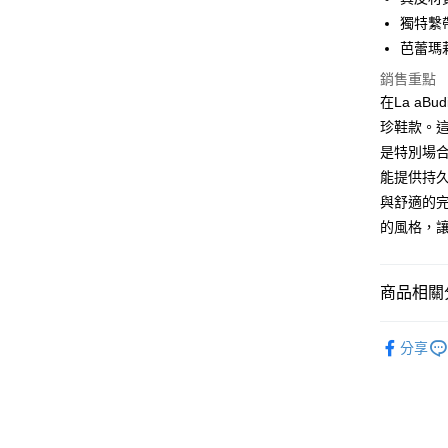
悠遊付
獨特繫
ATM付款
芭蕾瑪
貨到付款
銷售重點
在La a
珍鞋款。
運送方式
是特別場
能提供持
付款後全
與舒適的
每筆NT$1
的風格，讓
付款後7-
每筆NT$1
商品相關分
宅配
鞋款專區
每筆NT$1
分享
嚴選新品
宅配貨到
鞋款專區
每筆NT$1