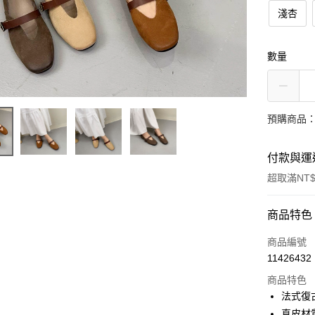
淺杏
數量
預購商品：
付款與運
超取滿NT$
付款方式
商品特色
信用卡一
商品編號
11426432
LINE Pay
商品特色
街口支付
法式復
真皮材