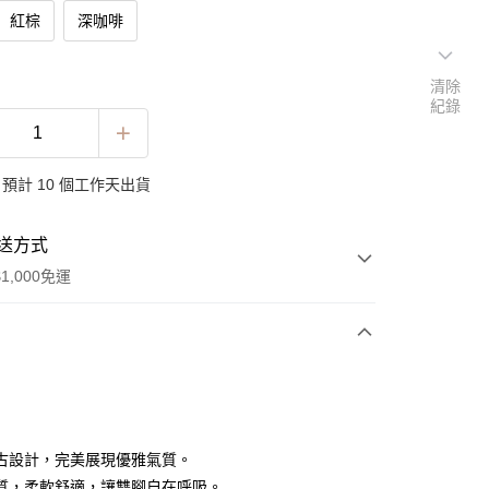
紅棕
深咖啡
清除
紀錄
預計 10 個工作天出貨
送方式
1,000免運
次付款
古設計，完美展現優雅氣質。
質，柔軟舒適，讓雙腳自在呼吸。