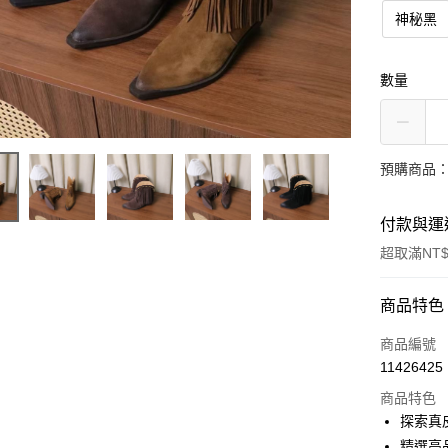
神秘黑
數量
預購商品：
付款與運
超取滿NT$
付款方式
商品特色
信用卡一
商品編號
11426425
LINE Pay
商品特色
街口支付
探索真
精選高