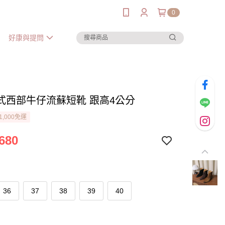
0
好康與提問
式西部牛仔流蘇短靴 跟高4公分
1,000免運
680
36
37
38
39
40