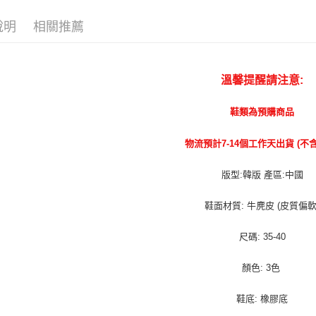
說明
相關推薦
溫馨提醒請注意:
鞋類為預購商品
物流預計7-14個工作天出貨 (不
版型:韓版 產區:中國
鞋面材質: 牛麂皮 (皮質偏軟
尺碼: 35-40
顏色: 3色
鞋底: 橡膠底