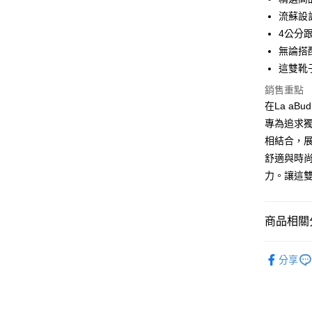
悠遊付
流蘇設
ATM付款
4公分
無論搭
貨到付款
這雙靴
銷售重點
運送方式
在La a
專為追求
付款後全
相結合，
每筆NT$1
舒適與時
付款後7-
力。讓這
每筆NT$1
宅配
商品相關分
每筆NT$1
鞋款專區
宅配貨到
分享
嚴選新品
每筆NT$1
鞋款專區