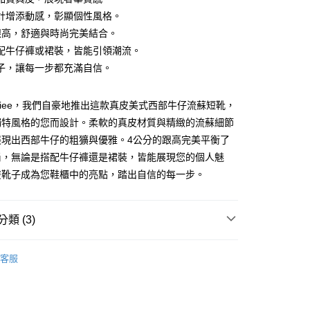
計增添動感，彰顯個性風格。
跟高，舒適與時尚完美結合。
配牛仔褲或裙裝，皆能引領潮流。
子，讓每一步都充滿自信。
Budiee，我們自豪地推出這款真皮美式西部牛仔流蘇短靴，
獨特風格的您而設計。柔軟的真皮材質與精緻的流蘇細節
家純取貨
展現出西部牛仔的粗獷與優雅。4公分的跟高完美平衡了
00，滿NT$1,000(含以上)免運費
尚，無論是搭配牛仔褲還是裙裝，皆能展現您的個人魅
11純取貨
雙靴子成為您鞋櫃中的亮點，踏出自信的每一步。
00，滿NT$1,500(含以上)免運費
類 (3)
00，滿NT$1,000(含以上)免運費
靴子
付款
客服
00，滿NT$1,000(含以上)免運費
全部鞋款