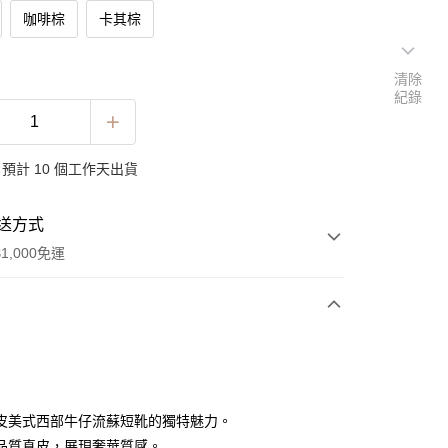
咖啡棕
卡其棕
清除
紀錄
預計 10 個工作天出貨
送方式
1,000免運
次付款
皮美式西部牛仔流蘇短靴的獨特魅力。
品質真皮，展現奢華質感。