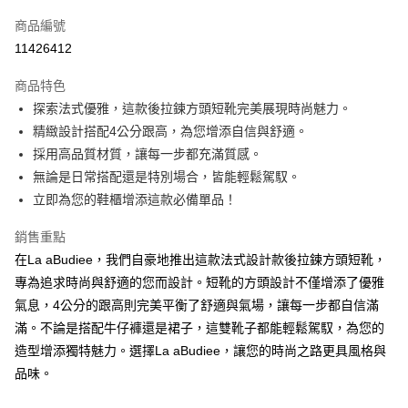
信用卡一次付款
商品編號
LINE Pay
11426412
街口支付
商品特色
悠遊付
探索法式優雅，這款後拉鍊方頭短靴完美展現時尚魅力。
精緻設計搭配4公分跟高，為您增添自信與舒適。
ATM付款
採用高品質材質，讓每一步都充滿質感。
貨到付款
無論是日常搭配還是特別場合，皆能輕鬆駕馭。
立即為您的鞋櫃增添這款必備單品！
運送方式
銷售重點
付款後全家純取貨
在La aBudiee，我們自豪地推出這款法式設計款後拉鍊方頭短靴，
每筆NT$100，滿NT$1,000(含以上)免運費
專為追求時尚與舒適的您而設計。短靴的方頭設計不僅增添了優雅
付款後7-11純取貨
氣息，4公分的跟高則完美平衡了舒適與氣場，讓每一步都自信滿
滿。不論是搭配牛仔褲還是裙子，這雙靴子都能輕鬆駕馭，為您的
每筆NT$100，滿NT$1,500(含以上)免運費
造型增添獨特魅力。選擇La aBudiee，讓您的時尚之路更具風格與
宅配
品味。
每筆NT$100，滿NT$1,000(含以上)免運費