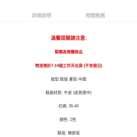
宅配貨到付款
每筆NT$100，滿NT$1,000(含以上)免運費
詳細說明
相關推薦
溫馨提醒請注意:
鞋類為預購商品
物流預計7-14個工作天出貨 (不含假日)
版型:歐版 產區:中國
鞋面材質: 牛皮 (皮質適中)
尺碼: 35-40
顏色: 2色
鞋底: 橡膠底