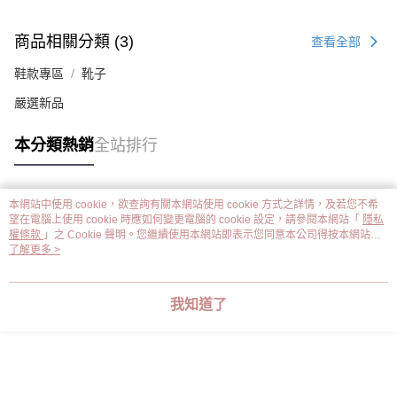
商品相關分類 (3)
查看全部
鞋款專區
靴子
嚴選新品
本分類熱銷
全站排行
本網站中使用 cookie，欲查詢有關本網站使用 cookie 方式之詳情，及若您不希
熱門標籤
望在電腦上使用 cookie 時應如何變更電腦的 cookie 設定，請參閱本網站「
隱私
權條款
」之 Cookie 聲明。您繼續使用本網站即表示您同意本公司得按本網站使
用條款之 Cookie 聲明使用 cookie。
了解更多 >
我知道了