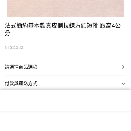
法式簡約基本款真皮側拉鍊方頭短靴 跟高4公
分
超取滿NT$1,000免運
NT$2,180
NT$2,380
本網站中使用 cookie，欲查詢有關本網站使用 cookie 方式之詳情，及若您不希
望在電腦上使用 cookie 時應如何變更電腦的 cookie 設定，請參閱本網站「
隱私
預購商品：預計 10 個工作天出貨
權條款
」之 Cookie 聲明。您繼續使用本網站即表示您同意本公司得按本網站使
用條款之 Cookie 聲明使用 cookie。
了解更多 >
請選擇商品選項
我知道了
付款與運送方式
超取滿NT$1,000免運
付款方式