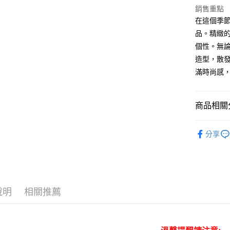
銷售重點
在這個季
運送方式
品。精緻
個性。無
付款後全
造型，散發
每筆NT$1
滿時尚感
付款後7-
每筆NT$1
商品相關分
宅配
鞋款專區
每筆NT$1
分享
嚴選新品
宅配貨到
鞋款專區
每筆NT$1
說明
相關推薦