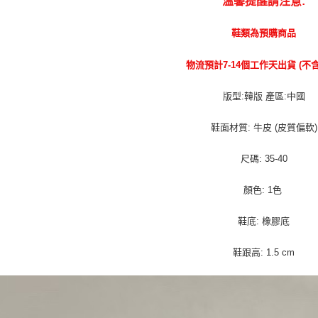
溫馨提醒請注意:
鞋類為預購商品
物流預計7-14個工作天出貨 (不
版型:韓版 產區:中國
鞋面材質: 牛皮 (皮質偏軟)
尺碼: 35-40
顏色: 1色
鞋底: 橡膠底
鞋跟高: 1.5 cm