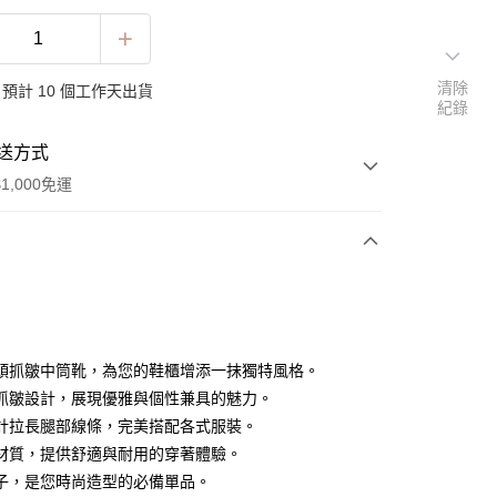
清除
預計 10 個工作天出貨
紀錄
送方式
1,000免運
次付款
頭抓皺中筒靴，為您的鞋櫃增添一抹獨特風格。
抓皺設計，展現優雅與個性兼具的魅力。
計拉長腿部線條，完美搭配各式服裝。
材質，提供舒適與耐用的穿著體驗。
子，是您時尚造型的必備單品。