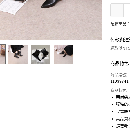
預購商品：
付款與運
超取滿NT$
付款方式
商品特色
信用卡一
商品編號
11039741
LINE Pay
商品特色
街口支付
時尚尖
獨特的
悠遊付
尖頭設
ATM付款
高品質
這雙靴
貨到付款