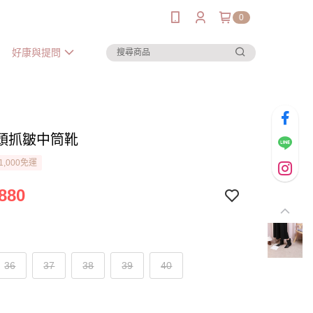
0
好康與提問
頭抓皺中筒靴
1,000免運
880
36
37
38
39
40