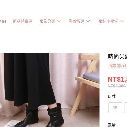
 IN
孤品特賣區
服飾分類
鞋款專區
服裝小學堂
時尚尖
超取滿NT$
NT$1,
NT$2,080
尺寸
35
數量