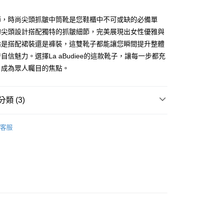
節，時尚尖頭抓皺中筒靴是您鞋櫃中不可或缺的必備單
的尖頭設計搭配獨特的抓皺細節，完美展現出女性優雅與
論是搭配裙裝還是褲裝，這雙靴子都能讓您瞬間提升整體
家純取貨
自信魅力。選擇La aBudiee的這款靴子，讓每一步都充
00，滿NT$1,000(含以上)免運費
，成為眾人矚目的焦點。
11純取貨
00，滿NT$1,500(含以上)免運費
類 (3)
靴子
00，滿NT$1,000(含以上)免運費
客服
付款
全部鞋款
00，滿NT$1,000(含以上)免運費