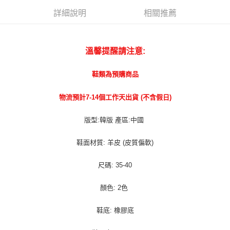
宅配貨到付款
詳細說明
相關推薦
每筆NT$100，滿NT$1,000(含以上)免運費
溫馨提醒請注意:
鞋類為預購商品
物流預計7-14個工作天出貨 (不含假日)
版型:韓版 產區:中國
鞋面材質: 羊皮 (皮質偏軟)
尺碼: 35-40
顏色: 2色
鞋底: 橡膠底