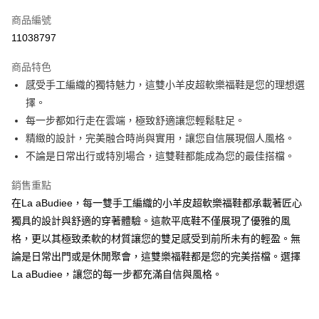
信用卡一次付款
商品編號
LINE Pay
11038797
街口支付
商品特色
悠遊付
感受手工編織的獨特魅力，這雙小羊皮超軟樂福鞋是您的理想選
擇。
ATM付款
每一步都如行走在雲端，極致舒適讓您輕鬆駐足。
貨到付款
精緻的設計，完美融合時尚與實用，讓您自信展現個人風格。
不論是日常出行或特別場合，這雙鞋都能成為您的最佳搭檔。
運送方式
銷售重點
付款後全家純取貨
在La aBudiee，每一雙手工編織的小羊皮超軟樂福鞋都承載著匠心
每筆NT$100，滿NT$1,000(含以上)免運費
獨具的設計與舒適的穿著體驗。這款平底鞋不僅展現了優雅的風
付款後7-11純取貨
格，更以其極致柔軟的材質讓您的雙足感受到前所未有的輕盈。無
論是日常出門或是休閒聚會，這雙樂福鞋都是您的完美搭檔。選擇
每筆NT$100，滿NT$1,500(含以上)免運費
La aBudiee，讓您的每一步都充滿自信與風格。
宅配
每筆NT$100，滿NT$1,000(含以上)免運費