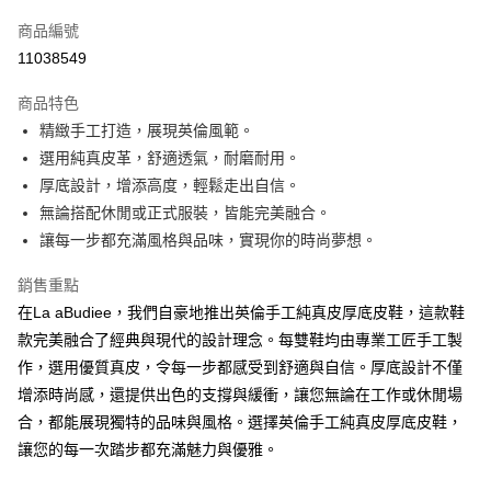
信用卡一次付款
商品編號
LINE Pay
11038549
街口支付
商品特色
悠遊付
精緻手工打造，展現英倫風範。
選用純真皮革，舒適透氣，耐磨耐用。
ATM付款
厚底設計，增添高度，輕鬆走出自信。
貨到付款
無論搭配休閒或正式服裝，皆能完美融合。
讓每一步都充滿風格與品味，實現你的時尚夢想。
運送方式
銷售重點
付款後全家純取貨
在La aBudiee，我們自豪地推出英倫手工純真皮厚底皮鞋，這款鞋
每筆NT$100，滿NT$1,000(含以上)免運費
款完美融合了經典與現代的設計理念。每雙鞋均由專業工匠手工製
付款後7-11純取貨
作，選用優質真皮，令每一步都感受到舒適與自信。厚底設計不僅
增添時尚感，還提供出色的支撐與緩衝，讓您無論在工作或休閒場
每筆NT$100，滿NT$1,500(含以上)免運費
合，都能展現獨特的品味與風格。選擇英倫手工純真皮厚底皮鞋，
宅配
讓您的每一次踏步都充滿魅力與優雅。
每筆NT$100，滿NT$1,000(含以上)免運費