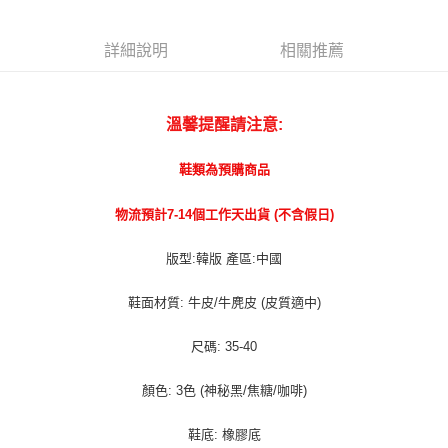
宅配貨到付款
每筆NT$100，滿NT$1,000(含以上)免運費
詳細說明
相關推薦
溫馨提醒請注意:
鞋類為預購商品
物流預計7-14個工作天出貨 (不含假日)
版型:韓版 產區:中國
鞋面材質: 牛皮/牛麂皮 (皮質適中)
尺碼: 35-40
顏色: 3色 (神秘黑/焦糖/咖啡)
鞋底: 橡膠底