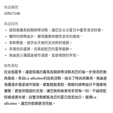
信用卡一次付款
商品編號
LINE Pay
10917146
街口支付
商品特色
悠遊付
度假風羅馬假期綁帶涼鞋，讓您在炎炎夏日中盡享清涼舒適。
獨特的綁帶設計，展現優雅與隨性並存的風格。
ATM付款
柔軟鞋墊，提供全天候的支持與舒適感。
貨到付款
多樣色彩選擇，完美搭配您的夏季服飾。
無論是沙灘還是城市漫遊，皆是理想的伴侶。
運送方式
銷售重點
付款後全家純取貨
在這個夏季，讓度假風的羅馬假期綁帶涼鞋為您的每一步增添舒適
每筆NT$100，滿NT$1,000(含以上)免運費
與風格。來自La aBudiee的這款涼鞋，結合了時尚與實用，無論是
付款後7-11純取貨
海灘漫步還是城市探險，都能輕鬆駕馭。精緻的綁帶設計不僅展現
優雅，更提供穩固的支撐，讓您無拘無束地享受每一刻。不論搭配
每筆NT$100，滿NT$1,500(含以上)免運費
短褲或連衣裙，這雙涼鞋都能為您的夏日造型加分。選擇La
宅配
aBudiee，讓您的假期更添亮點。
每筆NT$100，滿NT$1,000(含以上)免運費