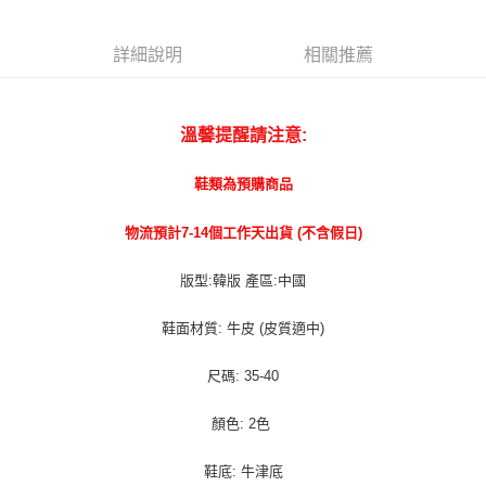
宅配貨到付款
每筆NT$100，滿NT$1,000(含以上)免運費
詳細說明
相關推薦
溫馨提醒請注意:
鞋類為預購商品
物流預計7-14個工作天出貨 (不含假日)
版型:韓版 產區:中國
鞋面材質: 牛皮 (皮質適中)
尺碼: 35-40
顏色: 2色
鞋底: 牛津底