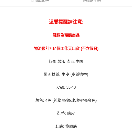
詳細說明
相關推薦
宅配貨到付款
每筆NT$100，滿NT$1,000(含以上)免運費
溫馨提醒請注意:
鞋類為預購商品
物流預計7-14個工作天出貨 (不含假日)
版型:韓版 產區:中國
鞋面材質: 牛皮 (皮質適中)
尺碼: 35-40
顏色: 4色 (神秘黑/銀/玫瑰金/亮金色)
鞋墊: 豬皮
鞋底: 橡膠底