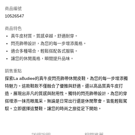
信用卡一次付款
商品編號
LINE Pay
10526547
街口支付
商品特色
悠遊付
真牛皮材質，質感卓越，舒適耐穿。
閃亮飾帶設計，為您的每一步增添風格。
ATM付款
適合多種場合，輕鬆搭配各式服裝。
貨到付款
讓您的休閒風格，瞬間提升品味。
銷售重點
運送方式
探索La aBudiee的真牛皮閃亮飾帶休閒皮鞋，為您的每一步增添獨
付款後全家純取貨
特魅力。這款鞋款不僅融合了優雅與舒適，還以高品質真牛皮打
每筆NT$100，滿NT$1,000(含以上)免運費
造，展現出非凡的質感與耐用性。獨特的閃亮飾帶設計，為您的穿
付款後7-11純取貨
搭增添一抹亮眼風采，無論是日常出行還是休閒聚會，皆能輕鬆駕
馭。立即選擇這雙鞋，讓您的時尚之旅從足下開始。
每筆NT$100，滿NT$1,500(含以上)免運費
宅配
每筆NT$100，滿NT$1,000(含以上)免運費