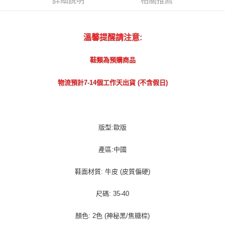
詳細說明
相關推薦
宅配貨到付款
每筆NT$100，滿NT$1,000(含以上)免運費
溫馨提醒請注意:
鞋類為預購商品
物流預計7-14個工作天出貨 (不含假日)
版型:歐版
產區:中國
鞋面材質: 牛皮 (皮質偏硬)
尺碼: 35-40
顏色: 2色 (神秘黑/焦糖棕)