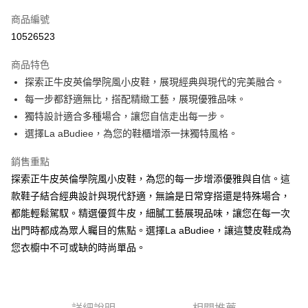
信用卡一次付款
商品編號
LINE Pay
10526523
街口支付
商品特色
悠遊付
探索正牛皮英倫學院風小皮鞋，展現經典與現代的完美融合。
每一步都舒適無比，搭配精緻工藝，展現優雅品味。
ATM付款
獨特設計適合多種場合，讓您自信走出每一步。
貨到付款
選擇La aBudiee，為您的鞋櫃增添一抹獨特風格。
銷售重點
運送方式
探索正牛皮英倫學院風小皮鞋，為您的每一步增添優雅與自信。這
付款後全家純取貨
款鞋子結合經典設計與現代舒適，無論是日常穿搭還是特殊場合，
每筆NT$100，滿NT$1,000(含以上)免運費
都能輕鬆駕馭。精選優質牛皮，細膩工藝展現品味，讓您在每一次
付款後7-11純取貨
出門時都成為眾人矚目的焦點。選擇La aBudiee，讓這雙皮鞋成為
您衣櫥中不可或缺的時尚單品。
每筆NT$100，滿NT$1,500(含以上)免運費
宅配
每筆NT$100，滿NT$1,000(含以上)免運費