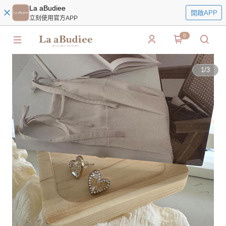
La aBudiee
開啟APP
立刻使用官方APP
0
1
/
3