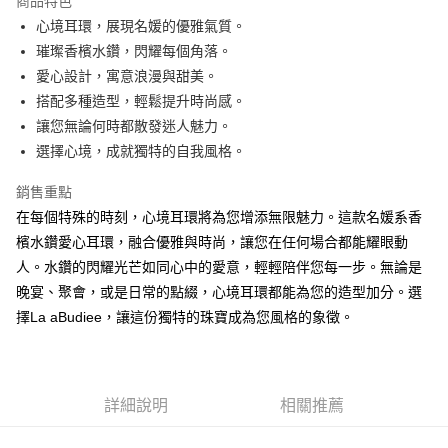
商品特色
悠遊付
心境耳環，展現名媛的優雅氣質。
璀璨香檳水鑽，閃耀每個角落。
ATM付款
愛心設計，寓意浪漫與甜美。
搭配多種造型，輕鬆提升時尚感。
運送方式
讓您無論何時都散發迷人魅力。
付款後全家純取貨
選擇心境，成就獨特的自我風格。
每筆NT$100，滿NT$1,000(含以上)免運費
銷售重點
付款後7-11純取貨
在每個特殊的時刻，心境耳環將為您增添無限魅力。這款名媛系香
每筆NT$100，滿NT$1,500(含以上)免運費
檳水鑽愛心耳環，融合優雅與時尚，讓您在任何場合都能耀眼動
人。水鑽的閃耀光芒如同心中的愛意，輕輕陪伴您每一步。無論是
宅配
晚宴、聚會，或是日常的點綴，心境耳環都能為您的造型加分。選
每筆NT$100，滿NT$1,000(含以上)免運費
擇La aBudiee，讓這份獨特的珠寶成為您風格的象徵。
詳細說明
相關推薦