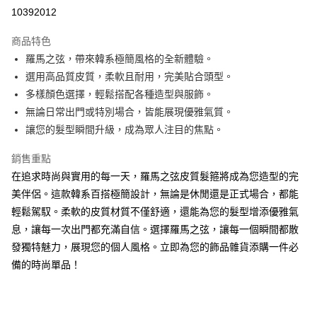
Apple Pay
10392012
街口支付
商品特色
悠遊付
羅馬之弦，帶來韓系極簡風格的全新體驗。
選用高品質皮質，柔軟且耐用，完美貼合頭型。
ATM付款
多樣顏色選擇，輕鬆搭配各種造型與服飾。
無論日常出門或特別場合，皆能展現優雅氣質。
運送方式
讓您的髮型瞬間升級，成為眾人注目的焦點。
付款後全家純取貨
每筆NT$100，滿NT$1,000(含以上)免運費
銷售重點
在追求時尚與實用的每一天，羅馬之弦皮質髮箍將成為您造型的完
付款後7-11純取貨
美伴侶。這款韓系百搭極簡設計，無論是休閒還是正式場合，都能
每筆NT$100，滿NT$1,500(含以上)免運費
輕鬆駕馭。柔軟的皮質材質不僅舒適，還能為您的髮型增添優雅氣
息，讓每一次出門都充滿自信。選擇羅馬之弦，讓每一個瞬間都散
宅配
發獨特魅力，展現您的個人風格。立即為您的飾品雜貨添購一件必
每筆NT$100，滿NT$1,000(含以上)免運費
備的時尚單品！