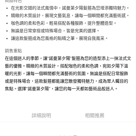
商品特色
悠遊付
在光影交錯的法式風情中，諾曼第夕陽髮箍為您增添獨特魅力。
精緻的木質設計，展現文藝氣息，讓每一個瞬間都充滿藝術感。
ATM付款
咖色調的柔和色彩，輕易搭配各種服飾，提升整體造型。
無論是日常穿搭或特殊場合，皆是完美的選擇。
運送方式
讓這款髮箍成為您風格的點睛之筆，展現自我風采。
付款後全家純取貨
每筆NT$100，滿NT$1,000(含以上)免運費
銷售重點
在這個迷人的季節，讓“諾曼第夕陽”髮箍為您的造型添上一抹法式文
付款後7-11純取貨
藝的優雅。精緻的木質設計，搭配咖色的柔和色調，宛如夕陽下溫
每筆NT$100，滿NT$1,500(含以上)免運費
暖的光影，讓每一個瞬間都充滿藝術的氛圍。無論是搭配日常服飾
或是特殊場合，這款髮箍都能讓您散發獨特魅力，成為眾人矚目的
宅配
焦點。選擇“諾曼第夕陽”，讓您的每一天都如藝術品般迷人。
每筆NT$100，滿NT$1,000(含以上)免運費
詳細說明
相關推薦