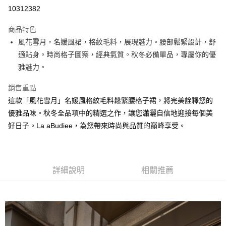
LINE Pay
10312382
Apple Pay
商品特色
街口支付
風花雪月，名媛風裙，格紋毛料，展現魅力。腰部鬆緊設計，舒
適貼身。時尚格子圖案，經典氣質。秋冬必備單品，專屬你的優
悠遊付
雅魅力。
ATM付款
銷售重點
貨到付款
這款「風花雪月」名媛風格紋毛料鬆緊腰格子裙，將完美詮釋您的
優雅品味。秋冬全品項中的精選之作，讓您瀟灑自信地迎接每個美
運送方式
好日子。La aBudiee，為您帶來時尚與品質的巔峰享受。
付款後全家純取貨
每筆NT$100，滿NT$1,000(含以上)免運費
付款後7-11純取貨
詳細說明
相關推薦
每筆NT$100，滿NT$1,500(含以上)免運費
宅配
每筆NT$100，滿NT$1,000(含以上)免運費