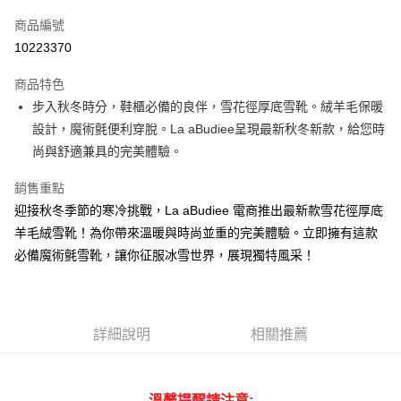
信用卡一次付款
商品編號
LINE Pay
10223370
Apple Pay
商品特色
街口支付
步入秋冬時分，鞋櫃必備的良伴，雪花徑厚底雪靴。絨羊毛保暖
設計，魔術氈便利穿脫。La aBudiee呈現最新秋冬新款，給您時
悠遊付
尚與舒適兼具的完美體驗。
ATM付款
銷售重點
貨到付款
迎接秋冬季節的寒冷挑戰，La aBudiee 電商推出最新款雪花徑厚底
羊毛絨雪靴！為你帶來溫暖與時尚並重的完美體驗。立即擁有這款
運送方式
必備魔術氈雪靴，讓你征服冰雪世界，展現獨特風采！
付款後全家純取貨
每筆NT$100，滿NT$1,000(含以上)免運費
付款後7-11純取貨
詳細說明
相關推薦
每筆NT$100，滿NT$1,500(含以上)免運費
宅配
溫馨提醒請注意: