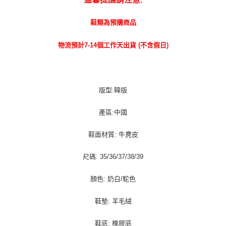
每筆NT$100，滿NT$1,000(含以上)免運費
鞋類為預購商品
宅配貨到付款
每筆NT$100，滿NT$1,000(含以上)免運費
物流預計7-14個工作天出貨 (不含假日)
版型:韓版
產區:中國
鞋面材質: 牛麂皮
尺碼: 35/36/37/38/39
顏色: 奶白/駝色
鞋墊: 羊毛絨
鞋底: 橡膠底