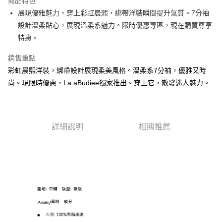
商品特色
悠遊付
展現優雅魅力，穿上彩虹晨熙，綁帶洋裝瞬間提升氣質。7分袖
設計溫柔貼心，展現溫柔系魅力。限時優惠專區，現在購買尊享
ATM付款
特惠。
貨到付款
銷售重點
彩虹晨熙洋裝，綁帶設計展現柔美風格。溫柔系7分袖，優雅又時
運送方式
尚。現限時優惠，La aBudiee獨家推出。穿上它，散發迷人魅力。
付款後全家純取貨
每筆NT$100，滿NT$1,000(含以上)免運費
付款後7-11純取貨
詳細說明
相關推薦
每筆NT$100，滿NT$1,500(含以上)免運費
宅配
每筆NT$100，滿NT$1,000(含以上)免運費
宅配貨到付款
每筆NT$100，滿NT$1,000(含以上)免運費