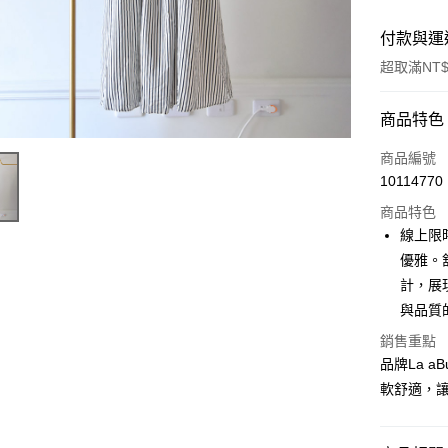
付款與運
超取滿NT$
付款方式
商品特色
信用卡一
商品編號
10114770
LINE Pay
商品特色
街口支付
線上限
優雅。
悠遊付
計，展
ATM付款
與品質
貨到付款
銷售重點
品牌La 
軟舒適，
運送方式
付款後全