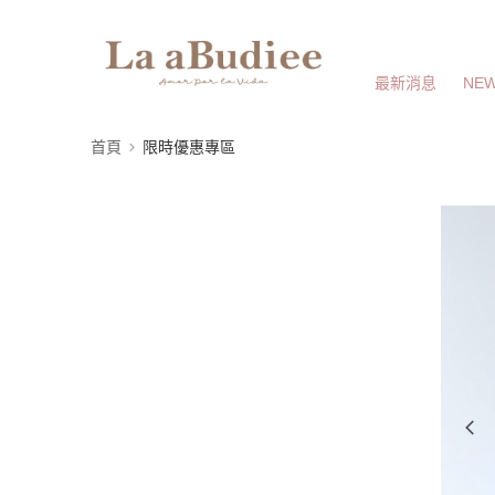
最新消息
NEW
首頁
限時優惠專區