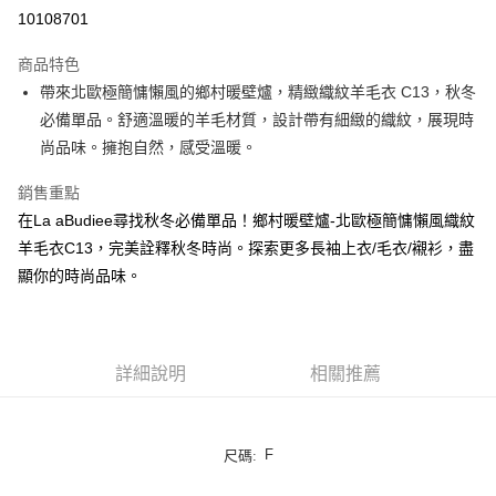
LINE Pay
10108701
街口支付
商品特色
悠遊付
帶來北歐極簡慵懶風的鄉村暖壁爐，精緻織紋羊毛衣 C13，秋冬
必備單品。舒適溫暖的羊毛材質，設計帶有細緻的織紋，展現時
ATM付款
尚品味。擁抱自然，感受溫暖。
貨到付款
銷售重點
在La aBudiee尋找秋冬必備單品！鄉村暖壁爐-北歐極簡慵懶風織紋
運送方式
羊毛衣C13，完美詮釋秋冬時尚。探索更多長袖上衣/毛衣/襯衫，盡
付款後全家純取貨
顯你的時尚品味。
每筆NT$100，滿NT$1,000(含以上)免運費
付款後7-11純取貨
每筆NT$100，滿NT$1,500(含以上)免運費
詳細說明
相關推薦
宅配
每筆NT$100，滿NT$1,000(含以上)免運費
F
尺碼:
宅配貨到付款