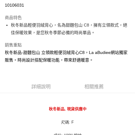
LINE Pay
10106031
街口支付
商品特色
悠遊付
秋冬新品輕便羽絨背心，名為甜麵包山 C8，擁有立領款式，絕
佳保暖效果，是您秋冬季節必備的時尚單品。
ATM付款
銷售重點
貨到付款
秋冬新品-甜麵包山 立領款輕便羽絨背心C8，La aBudiee網站獨家
販售。時尚設計搭配保暖功能，帶來舒適暖意。
運送方式
付款後全家純取貨
每筆NT$100，滿NT$1,000(含以上)免運費
詳細說明
相關推薦
付款後7-11純取貨
每筆NT$100，滿NT$1,500(含以上)免運費
秋冬新品, 現貨供應中
宅配
每筆NT$100，滿NT$1,000(含以上)免運費
尺碼: F
宅配貨到付款