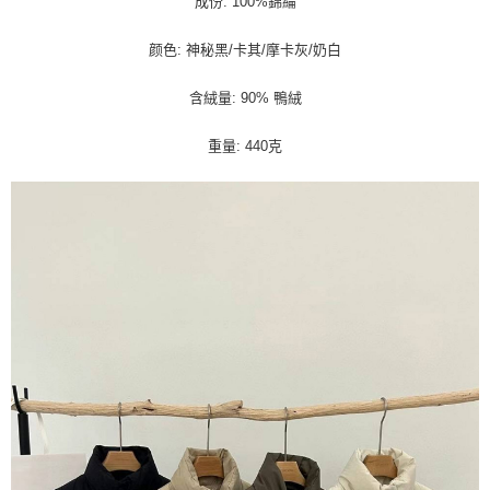
成份: 100%錦綸
每筆NT$100，滿NT$1,000(含以上)免運費
颜色: 神秘黑/卡其/摩卡灰/奶白
含絨量: 90% 鴨絨
重量: 440克