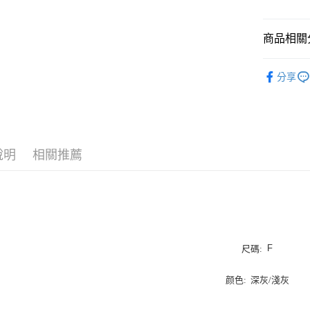
商品相關分
運送方式
付款後全
秋冬全品
分享
每筆NT$1
全站服飾
付款後7-
Blue base
每筆NT$1
宅配
說明
相關推薦
每筆NT$1
宅配貨到
每筆NT$1
F
尺碼:
颜色: 深灰/淺灰