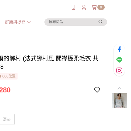
0
好康與提問
爾的鄉村 (法式鄉村風 開襟極柔毛衣 共
18
1,000免運
280
深灰