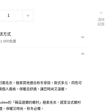
清除
紀錄
送方式
1,000免運
次付款
村風毛衣，極柔質地適合秋冬穿搭。款式多元，四色可
現個人風格。保暖且舒適，讓您時尚又溫暖。
aBudiee的「蘇茲達爾的鄉村」極柔毛衣，感受法式鄉村
可選，保暖又時尚，秋冬必備。