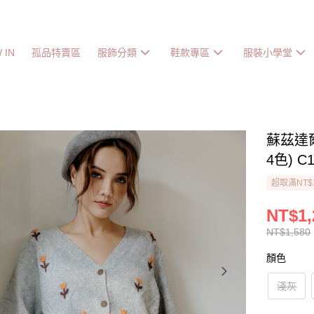
 IN
孤品特賣區
服飾分類
鞋款專區
服裝小學堂
蘇茲達
4色) C
超取滿NT$
NT$1,
NT$1,580
顏色
淺灰