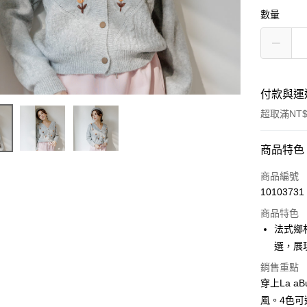
數量
付款與運
超取滿NT$
付款方式
商品特色
信用卡一
商品編號
10103731
LINE Pay
商品特色
街口支付
法式鄉
選，展
悠遊付
銷售重點
ATM付款
穿上La 
風。4色
貨到付款