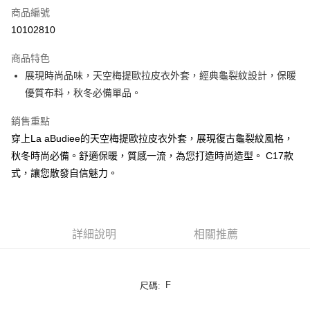
商品編號
LINE Pay
10102810
街口支付
商品特色
悠遊付
展現時尚品味，天空梅提歐拉皮衣外套，經典龜裂紋設計，保暖
優質布料，秋冬必備單品。
ATM付款
銷售重點
貨到付款
穿上La aBudiee的天空梅提歐拉皮衣外套，展現復古龜裂紋風格，
秋冬時尚必備。舒適保暖，質感一流，為您打造時尚造型。 C17款
運送方式
式，讓您散發自信魅力。
付款後全家純取貨
每筆NT$100，滿NT$1,000(含以上)免運費
付款後7-11純取貨
詳細說明
相關推薦
每筆NT$100，滿NT$1,500(含以上)免運費
宅配
F
尺碼:
每筆NT$100，滿NT$1,000(含以上)免運費