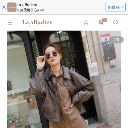
La aBudiee
開啟APP
立刻使用官方APP
0
1
/
6