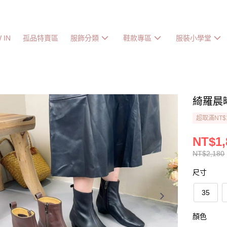
 IN
孤品特賣區
服飾分類
鞋款專區
服裝小學堂
綺羅晨
超取滿NT$
NT$1,
NT$2,180
尺寸
35
顏色