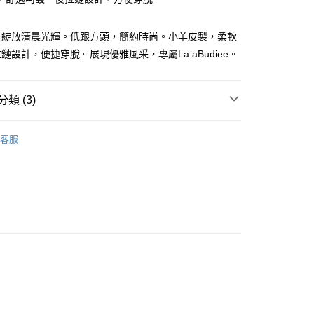
，綻放清晨光輝。低跟方頭，簡約時尚。小羊皮製，柔軟
鏈設計，便捷穿脫。展現優雅風采，專屬La aBudiee。
類 (3)
家純取貨
全部鞋款
客服
00，滿NT$1,000(含以上)免運費
11純取貨
靴子
00，滿NT$1,500(含以上)免運費
00，滿NT$1,000(含以上)免運費
付款
00，滿NT$1,000(含以上)免運費