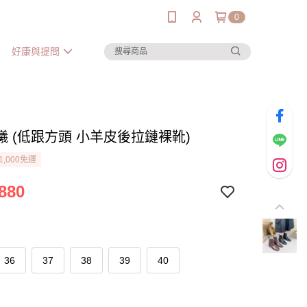
0
好康與提問
曦 (低跟方頭 小羊皮後拉鏈裸靴)
1,000免運
880
36
37
38
39
40