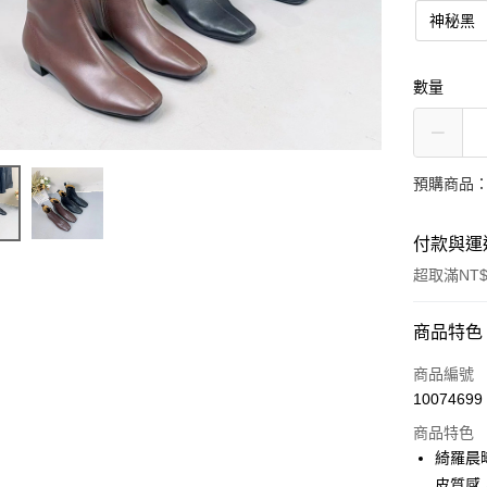
神秘黑
數量
預購商品：
付款與運
超取滿NT$
付款方式
商品特色
信用卡一
商品編號
10074699
LINE Pay
商品特色
街口支付
綺羅晨
皮質感