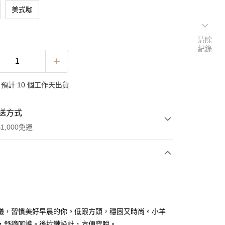
美式咖
清除
紀錄
預計 10 個工作天出貨
送方式
1,000免運
次付款
曦，習慣美好早晨的你。低跟方頭，穩固又時尚。小羊
，舒適呵護。後拉鏈設計，方便穿脫。