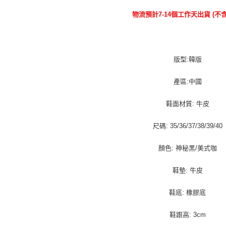
物流預計7-14個工作天出貨 (不
版型:韓版
產區:中國
鞋面材質: 牛皮
尺碼: 35/36/37/38/39/40
顏色: 神秘黑/美式咖
鞋墊: 牛皮
鞋底: 橡膠底
鞋跟高: 3cm