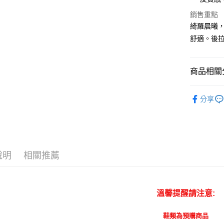
悠遊付
銷售重點
ATM付款
綺羅晨曦
舒適。後拉
貨到付款
商品相關分
運送方式
付款後全
鞋款專區
分享
每筆NT$1
嚴選新品
付款後7-
鞋款專區
每筆NT$1
宅配
說明
相關推薦
每筆NT$1
宅配貨到
溫馨提醒請注意:
每筆NT$1
鞋類為預購商品