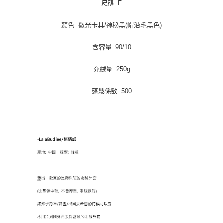
每筆NT$100，滿NT$1,000(含以上)免運費
尺碼: F
颜色: 微光卡其/神秘黑(帽沿毛黑色)
含容量: 90/10
充絨量: 250g
蓬鬆係數: 500