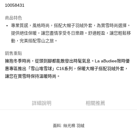
LINE Pay
10058431
街口支付
商品特色
悠遊付
專業質感，風格時尚，搭配大帽子羽絨外套，為賞雪時尚選擇。
提供絕佳保暖，讓您盡情享受冬日樂趣。舒適輕盈，讓您輕鬆移
ATM付款
動，完美搭配雪山之旅。
貨到付款
銷售重點
擁抱冬季時尚，從頭到腳都能散發出時髦氣息。La aBudiee限時優
運送方式
惠專區推出「雪山堆雪球」C16系列，保暖大帽子搭配羽絨外套，
付款後全家純取貨
讓您在賞雪時保持溫暖時尚。
每筆NT$100，滿NT$1,000(含以上)免運費
付款後7-11純取貨
每筆NT$100，滿NT$1,500(含以上)免運費
詳細說明
相關推薦
宅配
每筆NT$100，滿NT$1,000(含以上)免運費
面料: 絲光棉 羽絨
宅配貨到付款