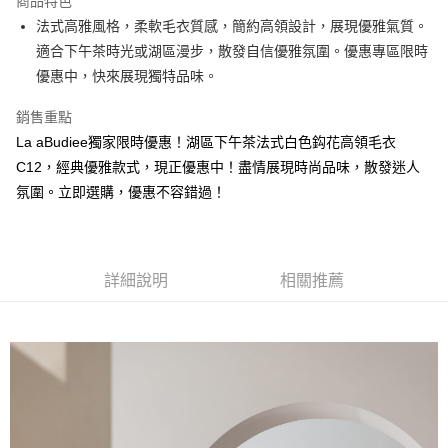
商品特色
悠遊付
法式高雅風格，柔軟毛衣質感，簡約高領設計，展現優雅氣質。
適合下午茶時光或湖區漫步，散發自信優雅氛圍。優惠專區限時
ATM付款
優惠中，快來展現獨特品味。
貨到付款
銷售重點
La aBudiee獨家限時優惠！湖區下午茶法式白色鈎花高領毛衣
運送方式
C12，經典優雅款式，現正優惠中！盡情展現時尚品味，散發迷人
付款後全家純取貨
氛圍。立即選購，優惠不容錯過！
每筆NT$100，滿NT$1,000(含以上)免運費
付款後7-11純取貨
每筆NT$100，滿NT$1,500(含以上)免運費
詳細說明
相關推薦
宅配
每筆NT$100，滿NT$1,000(含以上)免運費
宅配貨到付款
每筆NT$100，滿NT$1,000(含以上)免運費