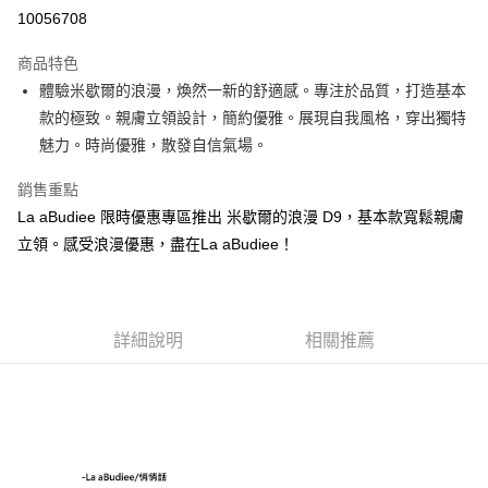
LINE Pay
10056708
街口支付
商品特色
悠遊付
體驗米歇爾的浪漫，煥然一新的舒適感。專注於品質，打造基本
款的極致。親膚立領設計，簡約優雅。展現自我風格，穿出獨特
ATM付款
魅力。時尚優雅，散發自信氣場。
貨到付款
銷售重點
La aBudiee 限時優惠專區推出 米歇爾的浪漫 D9，基本款寬鬆親膚
運送方式
立領。感受浪漫優惠，盡在La aBudiee！
付款後全家純取貨
每筆NT$100，滿NT$1,000(含以上)免運費
付款後7-11純取貨
詳細說明
相關推薦
每筆NT$100，滿NT$1,500(含以上)免運費
宅配
每筆NT$100，滿NT$1,000(含以上)免運費
宅配貨到付款