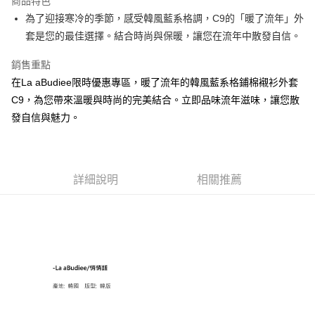
商品特色
悠遊付
為了迎接寒冷的季節，感受韓風藍系格調，C9的「暖了流年」外
套是您的最佳選擇。結合時尚與保暖，讓您在流年中散發自信。
ATM付款
銷售重點
貨到付款
在La aBudiee限時優惠專區，暖了流年的韓風藍系格鋪棉襯衫外套
C9，為您帶來溫暖與時尚的完美結合。立即品味流年滋味，讓您散
運送方式
發自信與魅力。
付款後全家純取貨
每筆NT$100，滿NT$1,000(含以上)免運費
付款後7-11純取貨
詳細說明
相關推薦
每筆NT$100，滿NT$1,500(含以上)免運費
宅配
每筆NT$100，滿NT$1,000(含以上)免運費
宅配貨到付款
每筆NT$100，滿NT$1,000(含以上)免運費