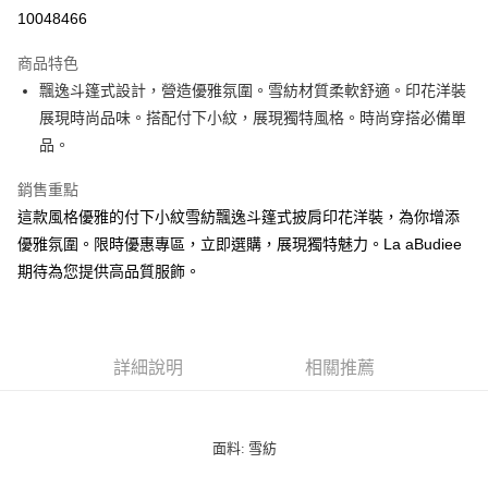
LINE Pay
10048466
街口支付
商品特色
悠遊付
飄逸斗篷式設計，營造優雅氛圍。雪紡材質柔軟舒適。印花洋裝
展現時尚品味。搭配付下小紋，展現獨特風格。時尚穿搭必備單
ATM付款
品。
貨到付款
銷售重點
這款風格優雅的付下小紋雪紡飄逸斗篷式披肩印花洋裝，為你增添
運送方式
優雅氛圍。限時優惠專區，立即選購，展現獨特魅力。La aBudiee
付款後全家純取貨
期待為您提供高品質服飾。
每筆NT$100，滿NT$1,000(含以上)免運費
付款後7-11純取貨
每筆NT$100，滿NT$1,500(含以上)免運費
詳細說明
相關推薦
宅配
每筆NT$100，滿NT$1,000(含以上)免運費
面料: 雪紡
宅配貨到付款