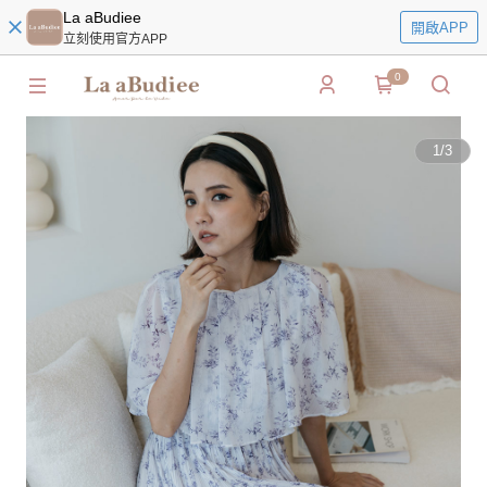
La aBudiee
開啟APP
立刻使用官方APP
0
1
/
3